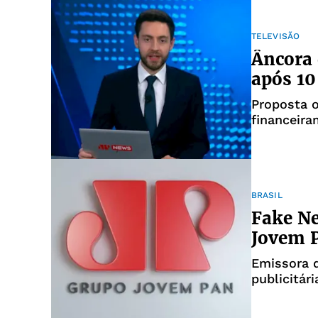
TELEVISÃO
Âncora
após 10
Proposta o
financeira
BRASIL
Fake Ne
Jovem P
Emissora d
publicitár