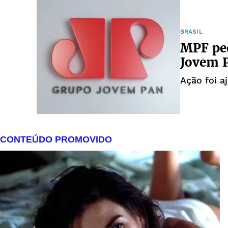
BRASIL
MPF ped
Jovem P
Ação foi a