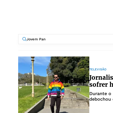
TELEVISÃO
Jornali
sofrer 
Durante o 
debochou 
Cosme