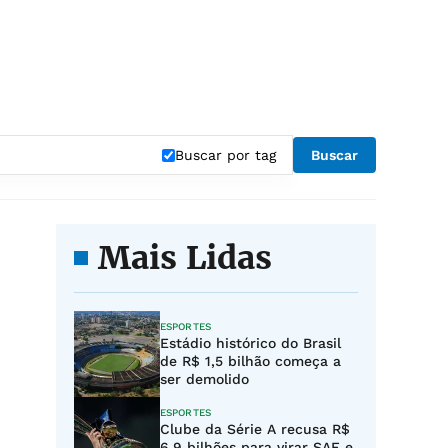
Buscar por tag
Buscar
Mais Lidas
ESPORTES
Estádio histórico do Brasil
de R$ 1,5 bilhão começa a
ser demolido
ESPORTES
Clube da Série A recusa R$
6,9 bilhões para virar SAF e