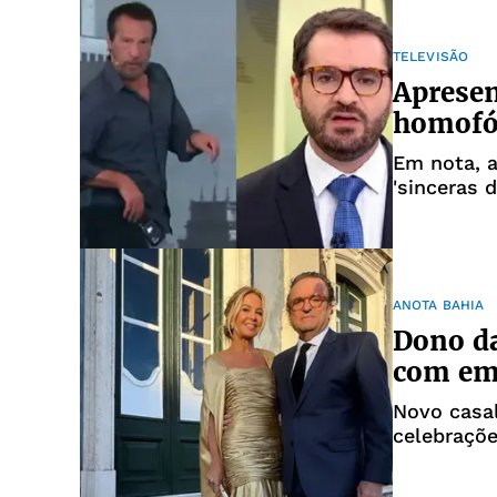
TELEVISÃO
Apresen
homofób
Em nota, 
'sinceras 
ANOTA BAHIA
Dono d
com emp
Novo casal
celebraçõ