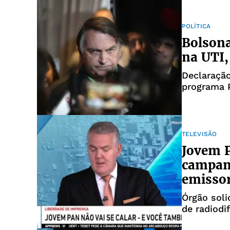
POLÍTICA
Bolsona
na UTI,
Declaração
programa 
TELEVISÃO
Jovem 
campan
emisso
Órgão soli
de radiodi