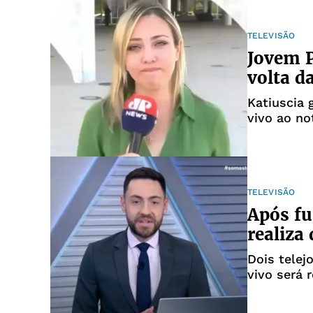
TELEVISÃO
Jovem P
volta d
Katiuscia 
vivo ao no
Bolsonaro
TELEVISÃO
Após fu
realiza
Dois telej
vivo será 