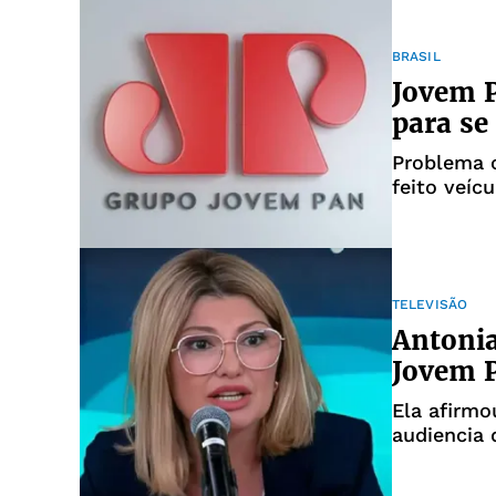
BRASIL
Jovem P
para se
Problema 
feito veíc
TELEVISÃO
Antonia
Jovem P
Ela afirm
audiencia 