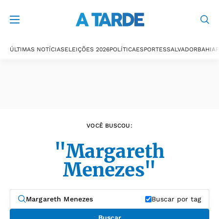
Últimas notícias
ÚLTIMAS NOTÍCIAS
ELEIÇÕES 2026
POLÍTICA
ESPORTES
SALVADOR
BAHIA
P
VOCÊ BUSCOU:
"Margareth
Menezes"
Buscar por tag
Buscar