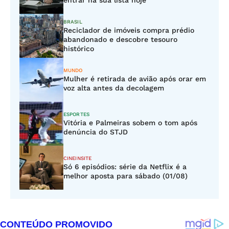
entrar na sua lista hoje
BRASIL
Reciclador de imóveis compra prédio
abandonado e descobre tesouro
histórico
MUNDO
Mulher é retirada de avião após orar em
voz alta antes da decolagem
ESPORTES
Vitória e Palmeiras sobem o tom após
denúncia do STJD
CINEINSITE
Só 6 episódios: série da Netflix é a
melhor aposta para sábado (01/08)