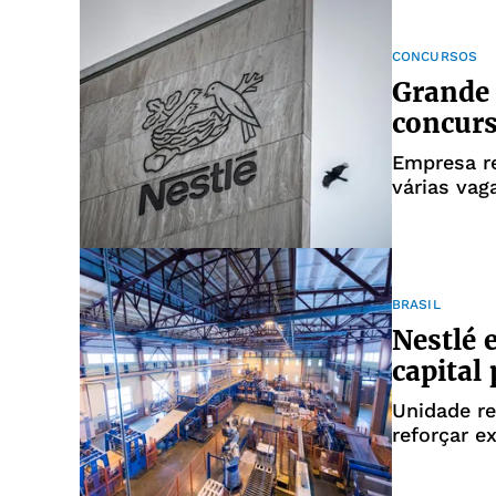
CONCURSOS
Grande 
concurs
Empresa re
várias vag
BRASIL
Nestlé e
capital
Unidade re
reforçar e