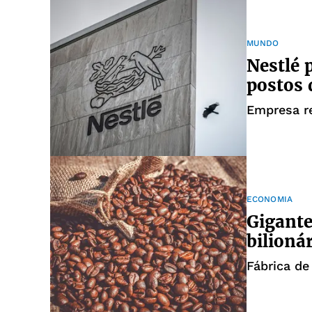
MUNDO
Nestlé 
postos 
Empresa r
ECONOMIA
Gigante
bilioná
Fábrica de