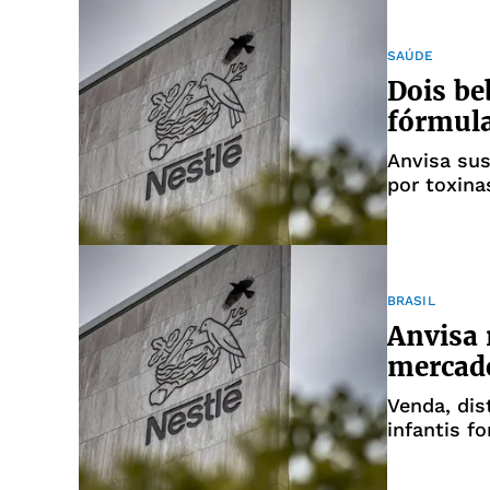
SAÚDE
Dois be
fórmula
Anvisa su
por toxina
BRASIL
Anvisa 
mercado
Venda, dis
infantis f
todo o paí