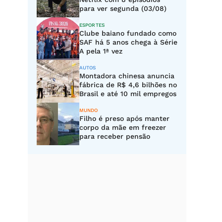
para ver segunda (03/08)
ESPORTES
Clube baiano fundado como
SAF há 5 anos chega à Série
A pela 1ª vez
AUTOS
Montadora chinesa anuncia
fábrica de R$ 4,6 bilhões no
Brasil e até 10 mil empregos
MUNDO
Filho é preso após manter
corpo da mãe em freezer
para receber pensão