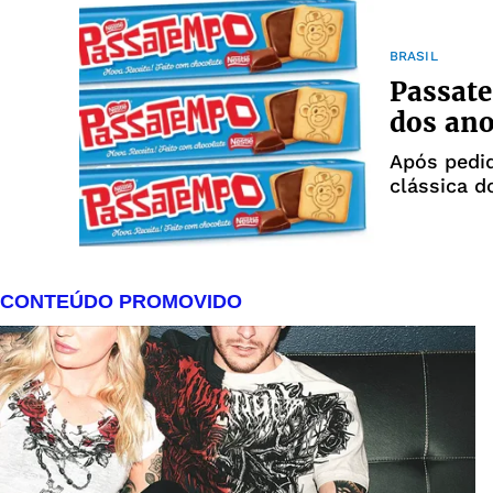
BRASIL
Passate
dos an
Após pedid
clássica d
nostalgia 