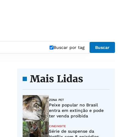
Buscar por tag
Buscar
Mais Lidas
ZONA PET
Peixe popular no Brasil
entra em extinção e pode
ter venda proibida
CINEINSITE
Série de suspense da
Netflix com 8 episódios