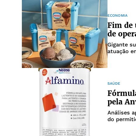
ECONOMIA
Fim de 
de oper
Gigante su
atuação em
SAÚDE
Fórmula
pela An
Análises a
do permiti