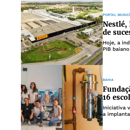
PORTAL MUNIC
Nestlé, 
de suce
Hoje, a in
PIB baiano
BAHIA
Fundaçã
16 esco
Iniciativa
a implant
unidades e