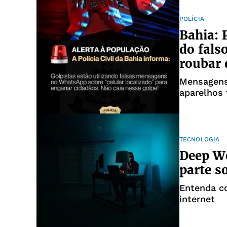
POLÍCIA
Bahia: P
do fals
roubar 
Mensagens
aparelhos 
dados pes
TECNOLOGIA
Deep We
parte s
Entenda c
internet