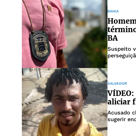
BAHIA
Homem é
término
BA
Suspeito v
perseguiçã
SALVADOR
VÍDEO: 
aliciar
Acusado ch
sugerir en