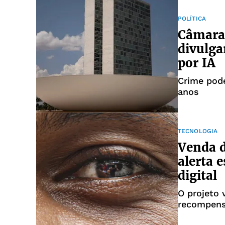
POLÍTICA
Câmara
divulga
por IA
Crime pode
anos
TECNOLOGIA
Venda de
alerta 
digital
O projeto
recompens