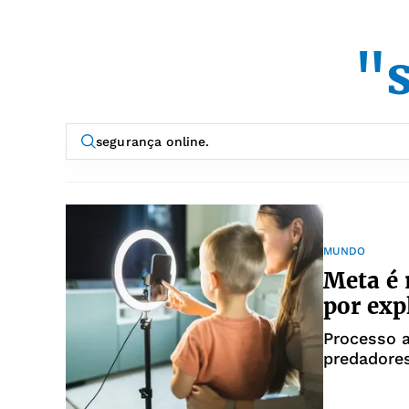
"s
MUNDO
Meta é
por exp
Processo 
predadores
menores d