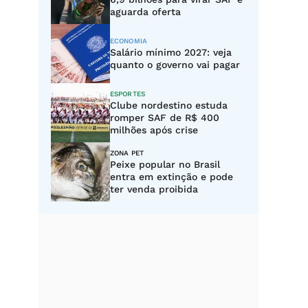
aguarda oferta
ECONOMIA
Salário mínimo 2027: veja
quanto o governo vai pagar
ESPORTES
Clube nordestino estuda
romper SAF de R$ 400
milhões após crise
ZONA PET
Peixe popular no Brasil
entra em extinção e pode
ter venda proibida