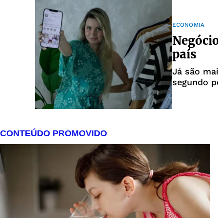
ECONOMIA
Negócio
país
Já são mai
segundo p