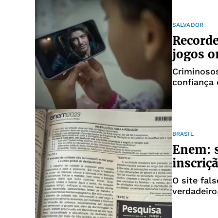
SALVADOR
Recorde
jogos o
Criminosos
confiança 
abuso sex
BRASIL
Enem: s
inscriçã
O site fal
verdadeiro