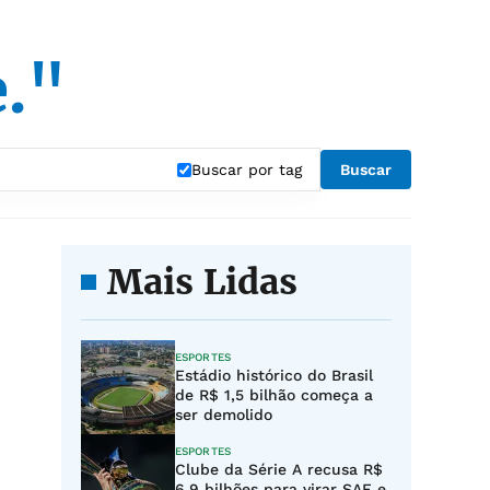
e."
Buscar por tag
Buscar
Mais Lidas
ESPORTES
Estádio histórico do Brasil
de R$ 1,5 bilhão começa a
ser demolido
ESPORTES
Clube da Série A recusa R$
6,9 bilhões para virar SAF e