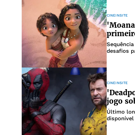
CINEINSITE
'Moana 
primeir
Sequência 
desafios 
CINEINSITE
'Deadpo
jogo so
Último lon
disponível