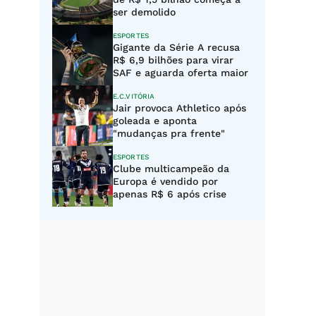
ser demolido
ESPORTES
Gigante da Série A recusa
R$ 6,9 bilhões para virar
SAF e aguarda oferta maior
E.C.VITÓRIA
Jair provoca Athletico após
goleada e aponta
"mudanças pra frente"
ESPORTES
Clube multicampeão da
Europa é vendido por
apenas R$ 6 após crise