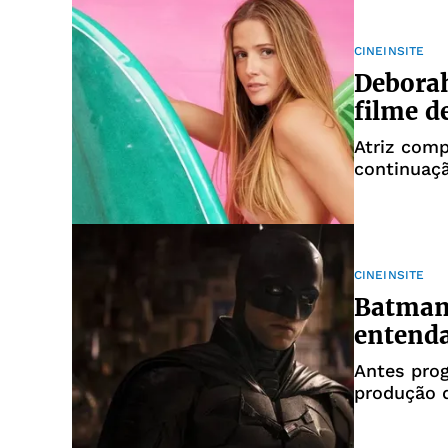
CINEINSITE
Deborah
filme d
Atriz comp
continuaçã
CINEINSITE
Batman 
entend
Antes pro
produção 
de outubr