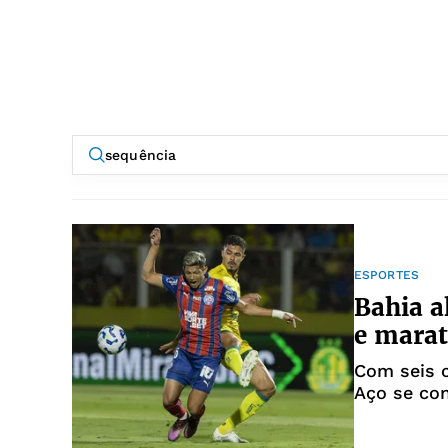
ESPORTES
Bahia a
e marat
Com seis 
Aço se co
no país