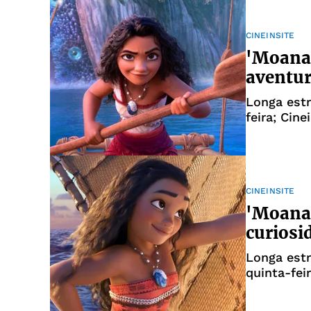
CINEINSITE
'Moana 
aventur
Longa estr
feira; Cine
CINEINSITE
'Moana 
curiosi
Longa estr
quinta-feir