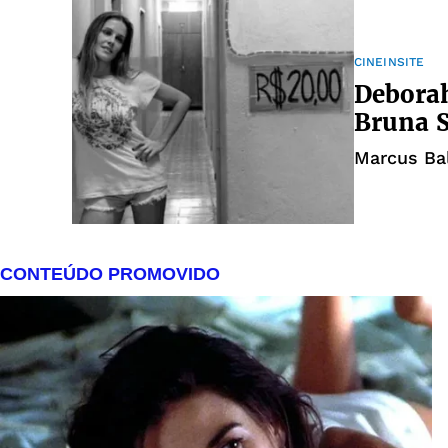
CINEINSITE
Deborah
Bruna S
Marcus Bal