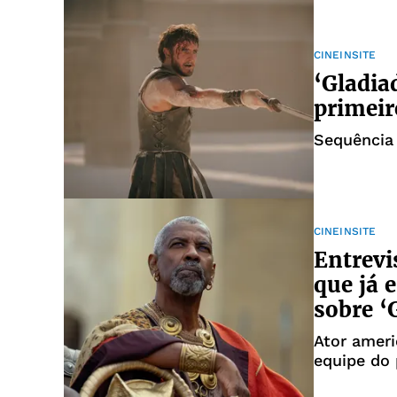
CINEINSITE
‘Gladiad
primeir
Sequência 
CINEINSITE
Entrevi
que já 
sobre ‘
Ator amer
equipe do 