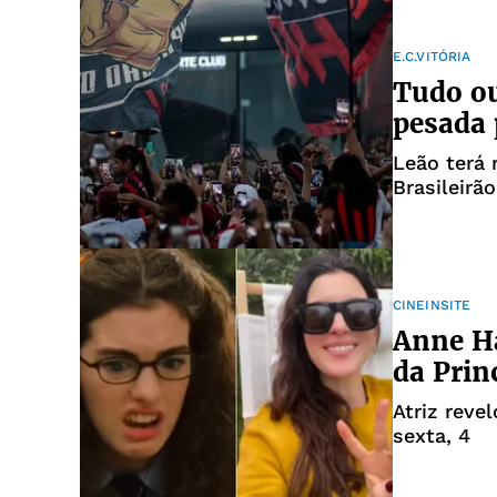
E.C.VITÓRIA
Tudo ou
pesada p
Leão terá 
Brasileirão
CINEINSITE
Anne H
da Prin
Atriz reve
sexta, 4