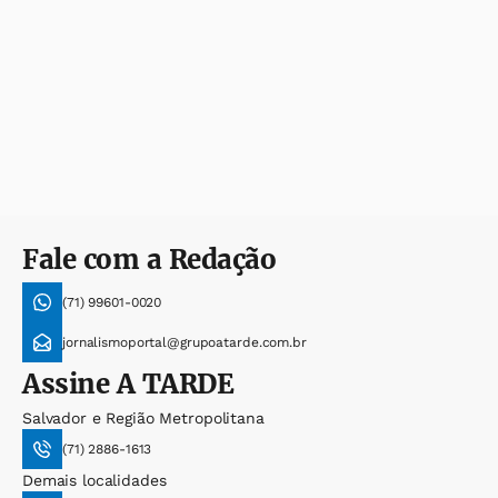
Fale com a Redação
(71) 99601-0020
jornalismoportal@grupoatarde.com.br
Assine
A TARDE
Salvador e Região Metropolitana
(71) 2886-1613
Demais localidades