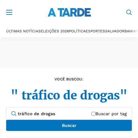
Últimas notícias
ÚLTIMAS NOTÍCIAS
ELEIÇÕES 2026
POLÍTICA
ESPORTES
SALVADOR
BAHIA
P
VOCÊ BUSCOU:
" tráfico de drogas"
Buscar por tag
Buscar