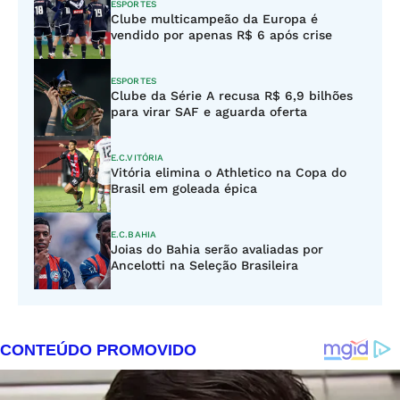
ESPORTES
Clube multicampeão da Europa é
vendido por apenas R$ 6 após crise
ESPORTES
Clube da Série A recusa R$ 6,9 bilhões
para virar SAF e aguarda oferta
E.C.VITÓRIA
Vitória elimina o Athletico na Copa do
Brasil em goleada épica
E.C.BAHIA
Joias do Bahia serão avaliadas por
Ancelotti na Seleção Brasileira