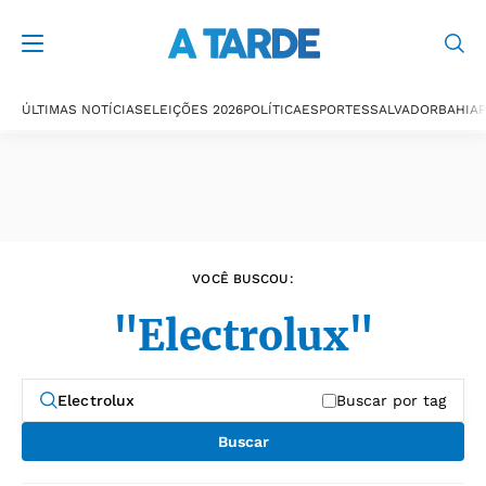
Últimas notícias
ÚLTIMAS NOTÍCIAS
ELEIÇÕES 2026
POLÍTICA
ESPORTES
SALVADOR
BAHIA
P
VOCÊ BUSCOU:
"Electrolux"
Buscar por tag
Buscar