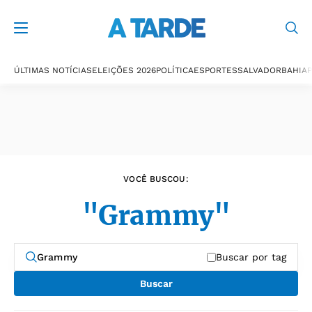
Últimas notícias
ÚLTIMAS NOTÍCIAS
ELEIÇÕES 2026
POLÍTICA
ESPORTES
SALVADOR
BAHIA
P
VOCÊ BUSCOU:
"Grammy"
Buscar por tag
Buscar