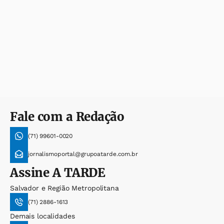
Fale com a Redação
(71) 99601-0020
jornalismoportal@grupoatarde.com.br
Assine
A TARDE
Salvador e Região Metropolitana
(71) 2886-1613
Demais localidades