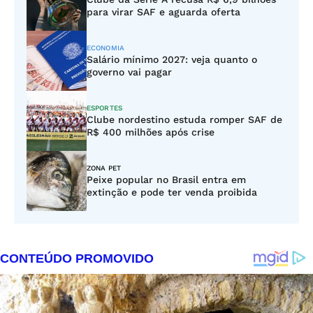
para virar SAF e aguarda oferta
ECONOMIA
Salário mínimo 2027: veja quanto o
governo vai pagar
ESPORTES
Clube nordestino estuda romper SAF de
R$ 400 milhões após crise
ZONA PET
Peixe popular no Brasil entra em
extinção e pode ter venda proibida