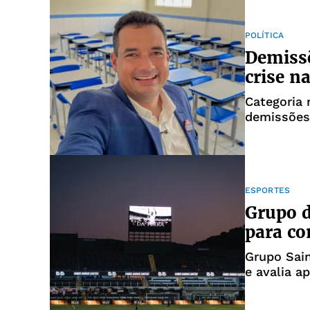
POLÍTICA
Demissõ
crise n
Categoria 
demissõe
ESPORTES
Grupo d
para co
Grupo Sain
e avalia a