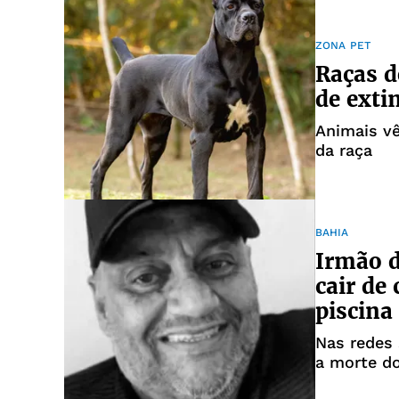
ZONA PET
Raças d
de extin
Animais v
da raça
BAHIA
Irmão d
cair de
piscina
Nas redes 
a morte d