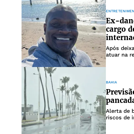
ENTRETENIME
Ex-dan
cargo d
interna
Após deixa
atuar na r
BAHIA
Previsã
pancada
Alerta de 
riscos de 