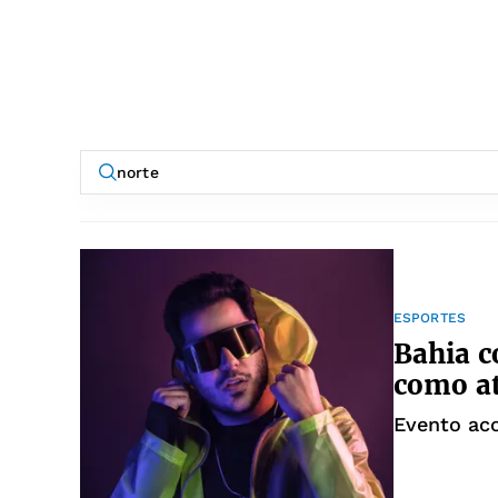
ESPORTES
Bahia c
como at
Evento aco