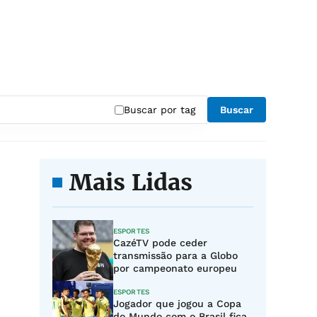
Buscar por tag
Buscar
Mais Lidas
ESPORTES
CazéTV pode ceder
transmissão para a Globo
por campeonato europeu
ESPORTES
Jogador que jogou a Copa
do Mundo com o Brasil fica