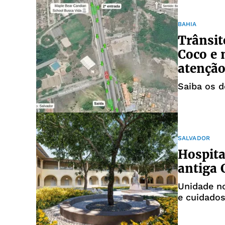
BAHIA
Trânsit
Coco e 
atençã
Saiba os 
SALVADOR
Hospita
antiga 
Unidade no
e cuidados