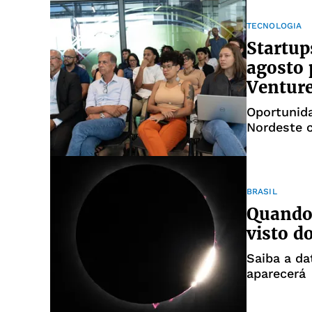
TECNOLOGIA
Startup
agosto 
Ventur
Oportunida
Nordeste 
BRASIL
Quando 
visto do
Saiba a da
aparecerá