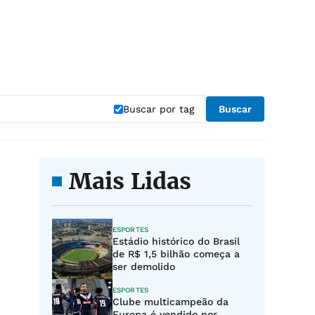
Buscar por tag
Buscar
Mais Lidas
ESPORTES
Estádio histórico do Brasil
de R$ 1,5 bilhão começa a
ser demolido
ESPORTES
Clube multicampeão da
Europa é vendido por