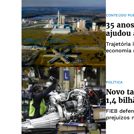
CONTEÚDO PUB
35 anos
ajudou 
Trajetória
economia r
conservaçã
comunida
POLÍTICA
Novo ta
1,4 bil
FIEB defen
prejuízos 