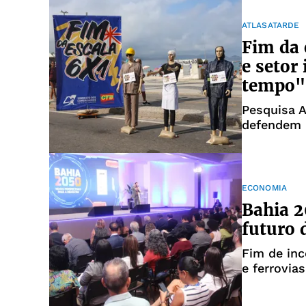
ATLASATARDE
Fim da 
e setor
tempo"
Pesquisa A
defendem 
ECONOMIA
Bahia 2
futuro 
Fim de inc
e ferrovia