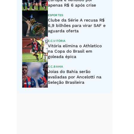
apenas R$ 6 após crise
ESPORTES
Clube da Série A recusa R$
6,9 bilhões para virar SAF e
aguarda oferta
E.C.VITÓRIA
Vitória elimina o Athletico
na Copa do Brasil em
goleada épica
E.C.BAHIA
Joias do Bahia serão
avaliadas por Ancelotti na
Seleção Brasileira