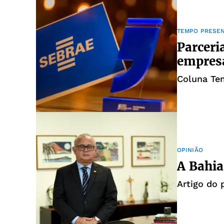
TEMPO PRESE
Parceri
empres
Coluna Te
OPINIÃO
A Bahia
Artigo do 