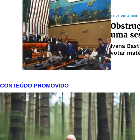
LEVI VASCONC
Obstruç
uma ses
Ivana Bast
votar maté