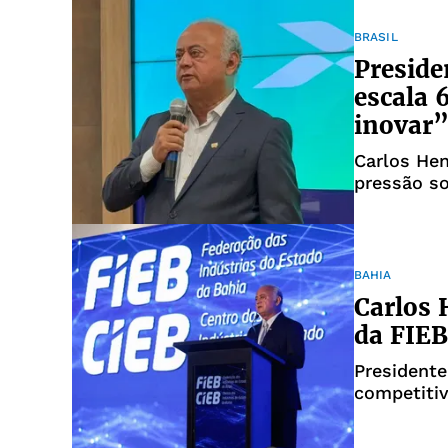
BRASIL
Preside
escala 
inovar
Carlos He
pressão s
BAHIA
Carlos 
da FIEB
President
competitiv