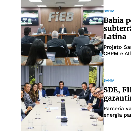
BAHIA
Bahia p
subterr
Latina
Projeto Sa
CBPM e Atl
BAHIA
SDE, FI
garanti
Parceria v
energia p
planejam 