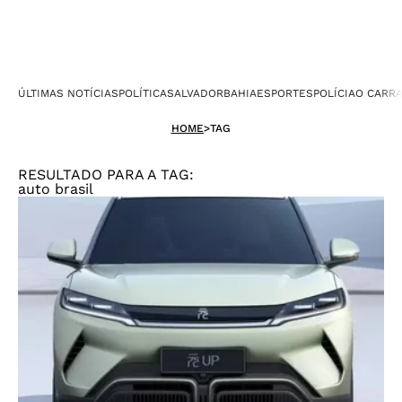
ÚLTIMAS NOTÍCIAS
POLÍTICA
SALVADOR
BAHIA
ESPORTES
POLÍCIA
O CARR
HOME
>
TAG
RESULTADO PARA A TAG:
auto brasil