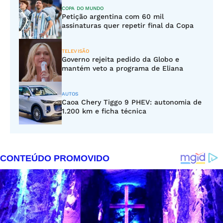
COPA DO MUNDO
Petição argentina com 60 mil
assinaturas quer repetir final da Copa
TELEVISÃO
Governo rejeita pedido da Globo e
mantém veto a programa de Eliana
AUTOS
Caoa Chery Tiggo 9 PHEV: autonomia de
1.200 km e ficha técnica