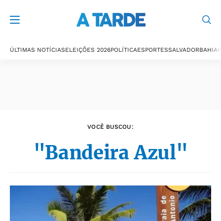
Últimas notícias
ÚLTIMAS NOTÍCIAS
ELEIÇÕES 2026
POLÍTICA
ESPORTES
SALVADOR
BAHIA
P
VOCÊ BUSCOU:
"Bandeira Azul"