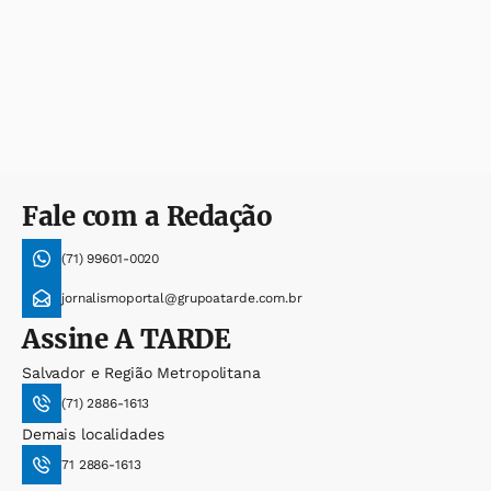
Fale com a Redação
(71) 99601-0020
jornalismoportal@grupoatarde.com.br
Assine
A TARDE
Salvador e Região Metropolitana
(71) 2886-1613
Demais localidades
71 2886-1613