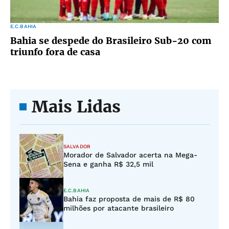
E.C.BAHIA
Bahia se despede do Brasileiro Sub-20 com
triunfo fora de casa
Mais Lidas
SALVADOR
Morador de Salvador acerta na Mega-
Sena e ganha R$ 32,5 mil
E.C.BAHIA
Bahia faz proposta de mais de R$ 80
milhões por atacante brasileiro