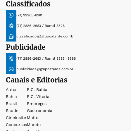
Classificados
(71) 99965-8961
(71) 2886-2683 / Ramal 8526
classificados@grupoatarde.com.br
Publicidade
(71) 2886-2683 / Ramal 8585 | 8586
publicidade@grupoatarde.com.br
Canais e Editorias
Autos
E.c. Bahia
Bahia
E.c. Vitória
Brasil
Empregos
Saúde
Gastronomia
Cineinsite
Muito
Concursos
Mundo