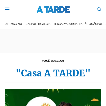
Últimas notícias
ÚLTIMAS NOTÍCIAS
POLÍTICA
ESPORTES
SALVADOR
BAHIA
SÃO JOÃO
POLÍC
VOCÊ BUSCOU:
"Casa A TARDE"