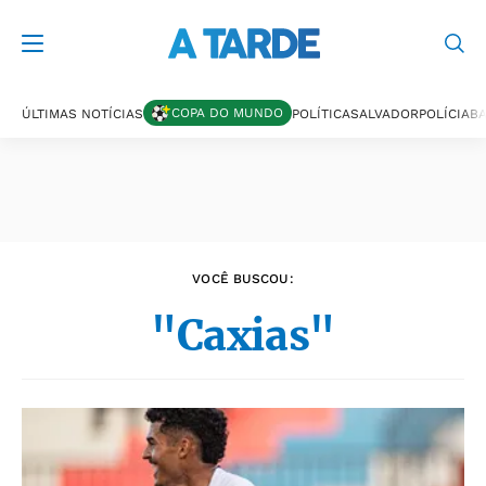
Últimas notícias
COPA DO MUNDO
ÚLTIMAS NOTÍCIAS
POLÍTICA
SALVADOR
POLÍCIA
BA
VOCÊ BUSCOU:
"Caxias"