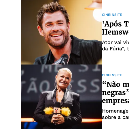
CINEINSITE
'Após T
Hemswor
Ator vai v
da Fúria”,
CINEINSITE
“Não me
negras”
empres
Homenagea
sobre a ca