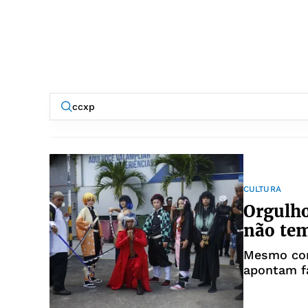
CULTURA
Orgulho
não te
Mesmo com 
apontam fa
investime