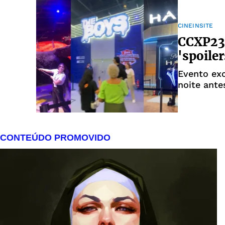
CINEINSITE
CCXP23:
'spoiler
Evento exc
noite ante