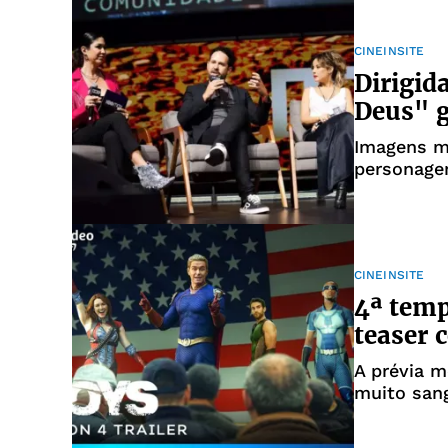
CINEINSITE
Dirigid
Deus" g
Imagens m
personage
CINEINSITE
4ª temp
teaser 
A prévia 
muito san