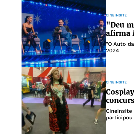
CINEINSITE
"Deu me
afirma 
"O Auto d
2024
CINEINSITE
Cosplay
concur
Cineinsit
participou
evento