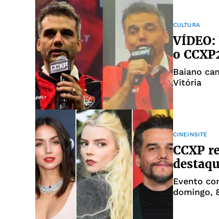
CULTURA
VÍDEO:
o CCXP2
Baiano ca
Vitória
CINEINSITE
CCXP re
destaqu
Evento com
domingo, 