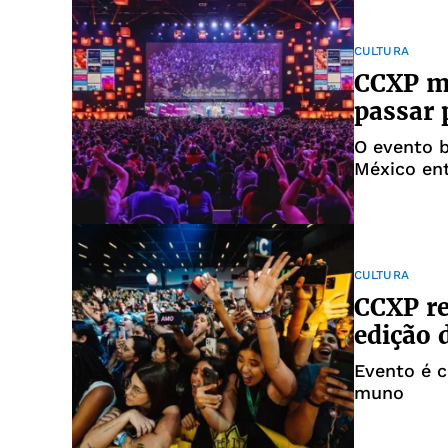
CULTURA
CCXP m
passar 
O evento b
México ent
CULTURA
CCXP re
edição 
Evento é c
muno