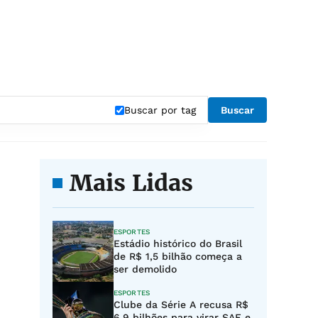
Buscar por tag
Buscar
Mais Lidas
ESPORTES
Estádio histórico do Brasil
de R$ 1,5 bilhão começa a
ser demolido
ESPORTES
Clube da Série A recusa R$
6,9 bilhões para virar SAF e