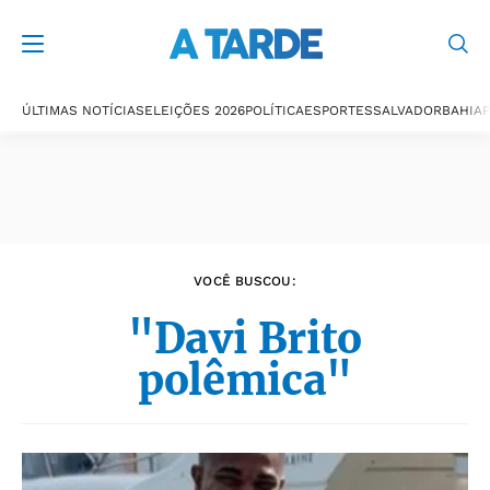
Últimas notícias
ÚLTIMAS NOTÍCIAS
ELEIÇÕES 2026
POLÍTICA
ESPORTES
SALVADOR
BAHIA
P
VOCÊ BUSCOU:
"Davi Brito
polêmica"