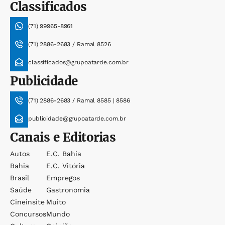
Classificados
(71) 99965-8961
(71) 2886-2683 / Ramal 8526
classificados@grupoatarde.com.br
Publicidade
(71) 2886-2683 / Ramal 8585 | 8586
publicidade@grupoatarde.com.br
Canais e Editorias
Autos
E.c. Bahia
Bahia
E.c. Vitória
Brasil
Empregos
Saúde
Gastronomia
Cineinsite
Muito
Concursos
Mundo