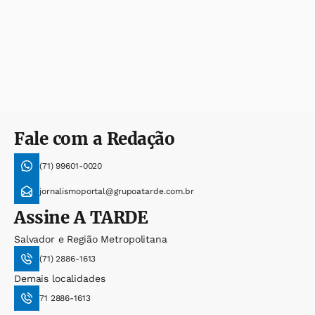
Fale com a Redação
(71) 99601-0020
jornalismoportal@grupoatarde.com.br
Assine
A TARDE
Salvador e Região Metropolitana
(71) 2886-1613
Demais localidades
71 2886-1613