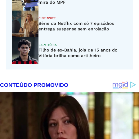
mira do MPF
CINEINSITE
Série da Netflix com só 7 episódios
entrega suspense sem enrolação
E.C.VITÓRIA
Filho de ex-Bahia, joia de 15 anos do
Vitória brilha como artilheiro