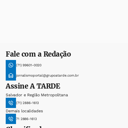
Fale com a Redação
(71) 99601-0020
jornalismoportal@grupoatarde.com.br
Assine
A TARDE
Salvador e Região Metropolitana
(71) 2886-1613
Demais localidades
71 2886-1613