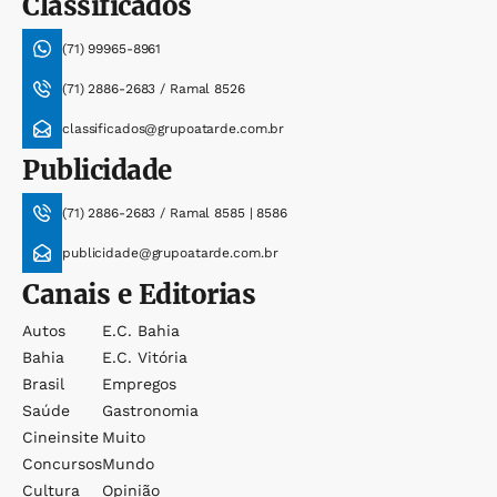
Classificados
(71) 99965-8961
(71) 2886-2683 / Ramal 8526
classificados@grupoatarde.com.br
Publicidade
(71) 2886-2683 / Ramal 8585 | 8586
publicidade@grupoatarde.com.br
Canais e Editorias
Autos
E.c. Bahia
Bahia
E.c. Vitória
Brasil
Empregos
Saúde
Gastronomia
Cineinsite
Muito
Concursos
Mundo
Cultura
Opinião