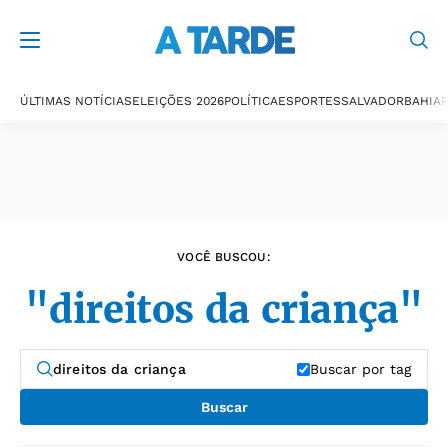
Últimas notícias
ÚLTIMAS NOTÍCIAS
ELEIÇÕES 2026
POLÍTICA
ESPORTES
SALVADOR
BAHIA
P
VOCÊ BUSCOU:
"direitos da criança"
Buscar por tag
Buscar