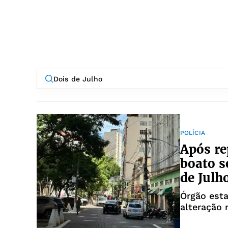
POLÍCIA
Após re
boato 
de Julh
Órgão esta
alteração 