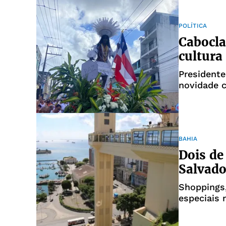
POLÍTICA
Cabocla
cultura
Presidente
novidade 
BAHIA
Dois de
Salvado
Shoppings,
especiais 