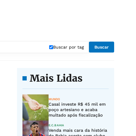
Buscar por tag
Buscar
Mais Lidas
MUNDO
Casal investe R$ 45 mil em
poço artesiano e acaba
multado após fiscalização
E.C.BAHIA
Venda mais cara da história
do Bahia acerta com clube