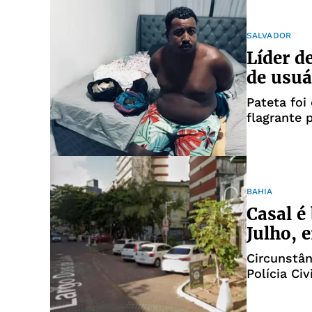
SALVADOR
Líder d
de usuá
Pateta foi
flagrante 
BAHIA
Casal é
Julho, 
Circunstân
Polícia Civ