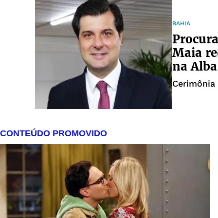
BAHIA
Procura
Maia re
na Alba
Cerimônia 