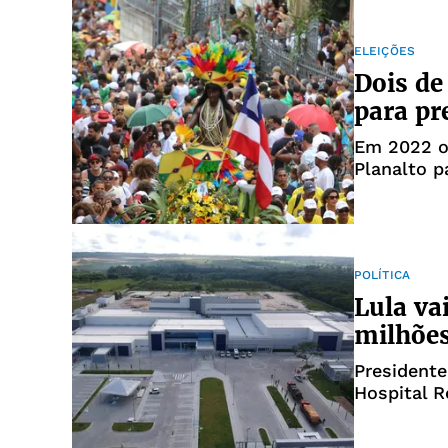
ELEIÇÕES
Dois de
para pr
Em 2022 os
Planalto p
POLÍTICA
Lula va
milhões
Presidente
Hospital R