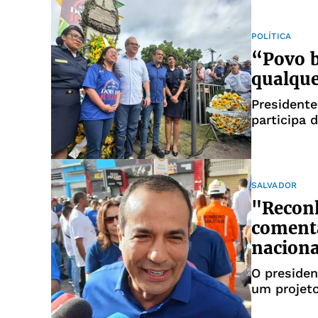
POLÍTICA
“Povo b
qualque
Presidente
participa 
SALVADOR
"Reconh
comenta
naciona
O presiden
um projeto
Consolidaç