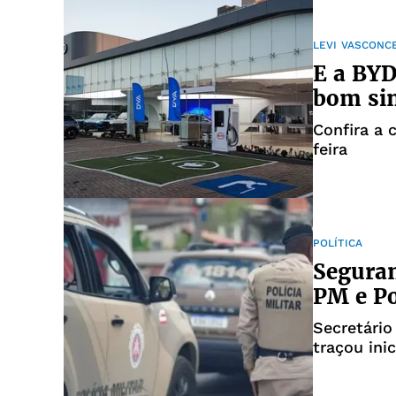
LEVI VASCONC
E a BYD
bom sin
Confira a 
feira
POLÍTICA
Seguran
PM e Po
Secretário
traçou ini