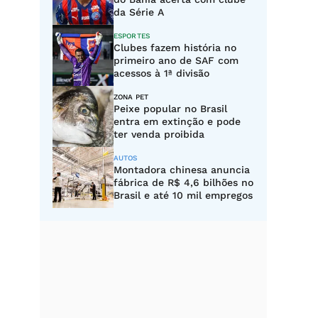
da Série A
ESPORTES
Clubes fazem história no
primeiro ano de SAF com
acessos à 1ª divisão
ZONA PET
Peixe popular no Brasil
entra em extinção e pode
ter venda proibida
AUTOS
Montadora chinesa anuncia
fábrica de R$ 4,6 bilhões no
Brasil e até 10 mil empregos