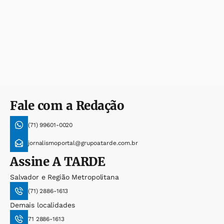
Fale com a Redação
(71) 99601-0020
jornalismoportal@grupoatarde.com.br
Assine
A TARDE
Salvador e Região Metropolitana
(71) 2886-1613
Demais localidades
71 2886-1613