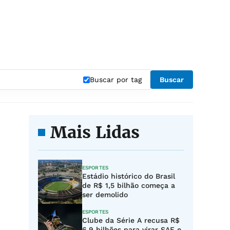
Buscar por tag
Buscar
Mais Lidas
ESPORTES
Estádio histórico do Brasil
de R$ 1,5 bilhão começa a
ser demolido
ESPORTES
Clube da Série A recusa R$
6,9 bilhões para virar SAF e