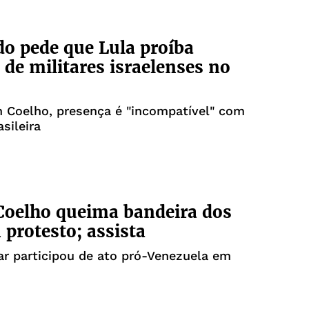
o pede que Lula proíba
 de militares israelenses no
n Coelho, presença é "incompatível" com
asileira
Coelho queima bandeira dos
protesto; assista
r participou de ato pró-Venezuela em