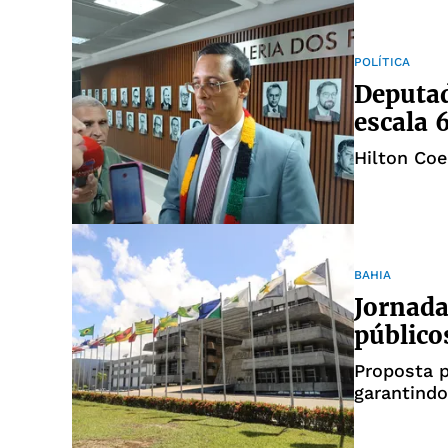
POLÍTICA
Deputad
escala 
Hilton Coe
BAHIA
Jornada
público
Proposta p
garantindo
qualidade 