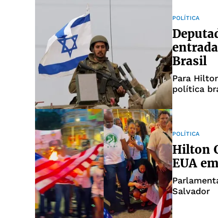
POLÍTICA
Deputad
entrada
Brasil
Para Hilto
política br
POLÍTICA
Hilton 
EUA em 
Parlamenta
Salvador