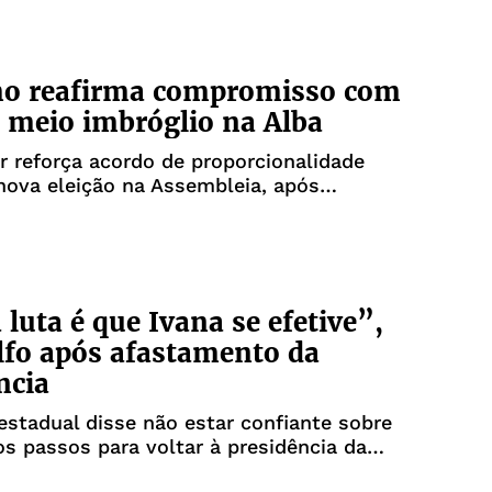
mo reafirma compromisso com
meio imbróglio na Alba
 reforça acordo de proporcionalidade
nova eleição na Assembleia, após
to de Adolfo Menezes por decisão do STF
luta é que Ivana se efetive”,
lfo após afastamento da
ncia
stadual disse não estar confiante sobre
s passos para voltar à presidência da