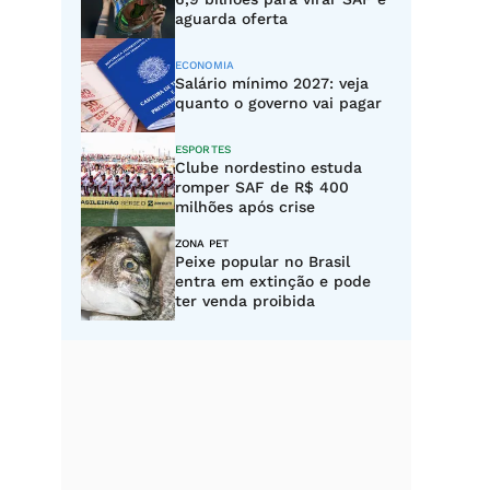
aguarda oferta
ECONOMIA
Salário mínimo 2027: veja
quanto o governo vai pagar
ESPORTES
Clube nordestino estuda
romper SAF de R$ 400
milhões após crise
ZONA PET
Peixe popular no Brasil
entra em extinção e pode
ter venda proibida