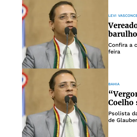
LEVI VASCONC
Vereado
barulho
Confira a 
feira
BAHIA
“Vergon
Coelho 
Psolista d
de Glauber