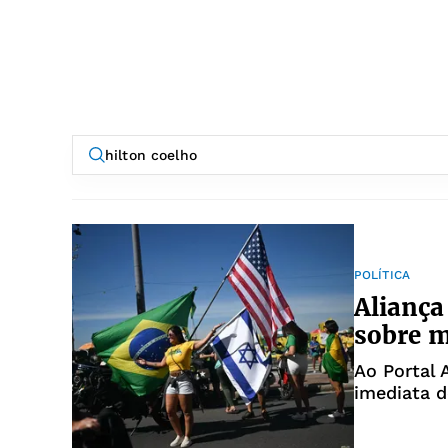
POLÍTICA
Aliança
sobre m
Ao Portal 
imediata d