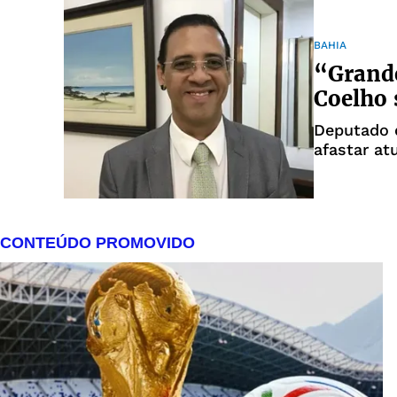
BAHIA
“Grande
Coelho 
Deputado 
afastar at