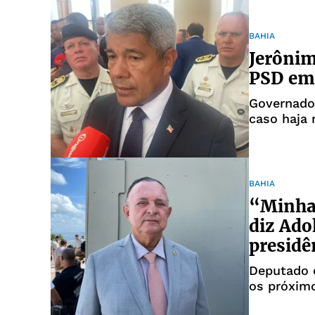
BAHIA
Jerôni
PSD em 
Governador
caso haja 
afastamen
BAHIA
“Minha 
diz Ado
presidê
Deputado e
os próximo
Alba