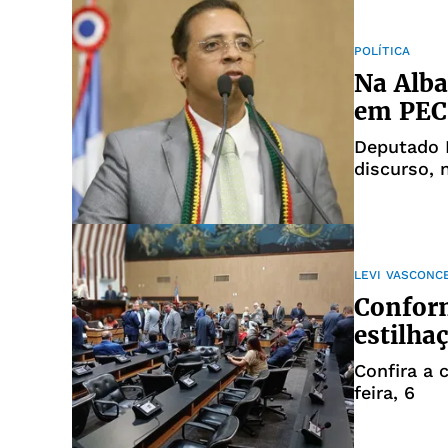
POLÍTICA
Na Alba
em PEC 
Deputado 
discurso, 
pequeno e
LEVI VASCONC
Conform
estilhaç
Confira a 
feira, 6