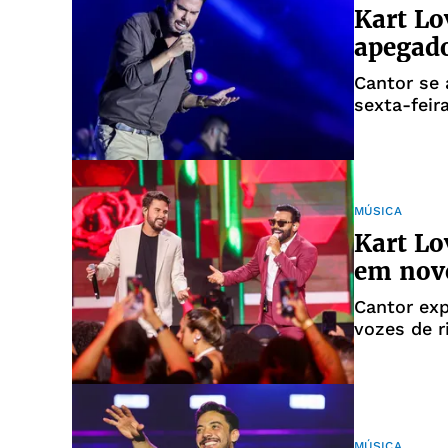
Kart Lo
apegad
Cantor se 
sexta-feir
MÚSICA
Kart Lo
em novo
Cantor exp
vozes de r
MÚSICA