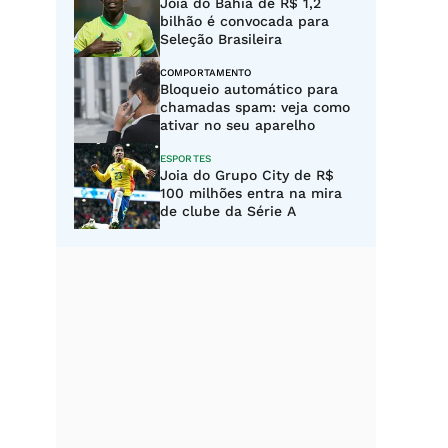
Joia do Bahia de R$ 1,2
bilhão é convocada para
Seleção Brasileira
COMPORTAMENTO
Bloqueio automático para
chamadas spam: veja como
ativar no seu aparelho
ESPORTES
Joia do Grupo City de R$
100 milhões entra na mira
de clube da Série A