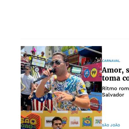
CARNAVAL
Amor, s
toma c
Ritmo rom
Salvador
SÃO JOÃO