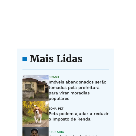
Mais Lidas
BRASIL
Imóveis abandonados serão
tomados pela prefeitura
para virar moradias
populares
ZONA PET
Pets podem ajudar a reduzir
o Imposto de Renda
E.C.BAHIA