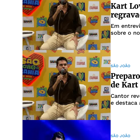
Kart Lo
regrava
Em entrevi
sobre o no
emoção de
SÃO JOÃO
Preparo
de Kart
Cantor rev
e destaca 
ritmo inte
SÃO JOÃO