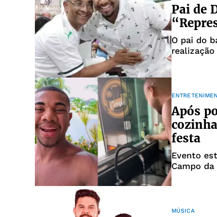
Pai de D
“Repres
O pai do b
realizaçã
BBB 24
ENTRETENIME
Após po
cozinha
festa
Evento est
Campo da P
MÚSICA