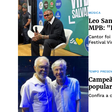
MÚSICA
Leo Sa
MPB: "
Cantor foi
Festival V
TEMPO PRESE
Campeã
popular
Confira a 