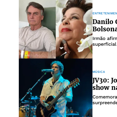
ENTRETENIME
Danilo 
Bolsona
Irmão afir
superficia
MÚSICA
JV30: J
show n
Comemorand
surpreende
cumprimen