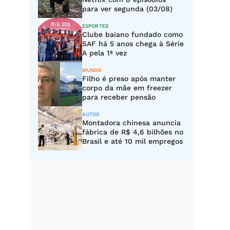
para ver segunda (03/08)
ESPORTES
Clube baiano fundado como
SAF há 5 anos chega à Série
A pela 1ª vez
MUNDO
Filho é preso após manter
corpo da mãe em freezer
para receber pensão
AUTOS
Montadora chinesa anuncia
fábrica de R$ 4,6 bilhões no
Brasil e até 10 mil empregos