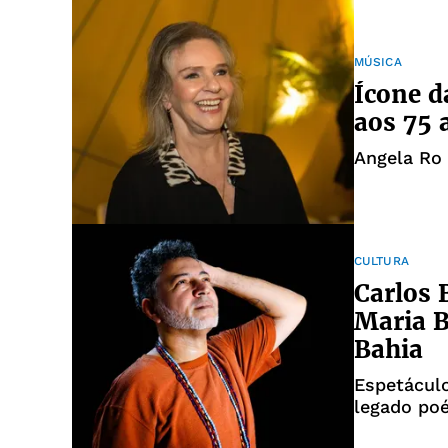
MÚSICA
Ícone d
aos 75 
Angela Ro 
CULTURA
Carlos 
Maria 
Bahia
Espetáculo
legado poé