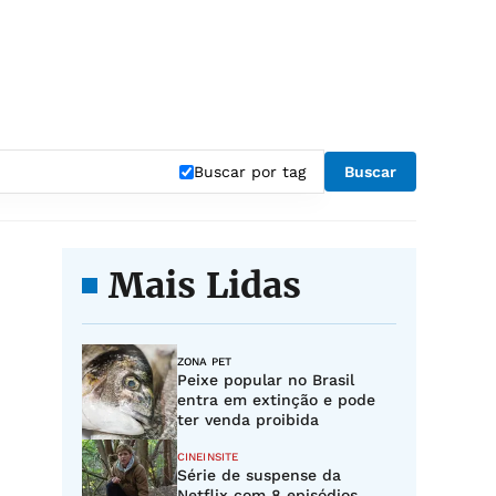
Buscar por tag
Buscar
Mais Lidas
ZONA PET
Peixe popular no Brasil
entra em extinção e pode
ter venda proibida
CINEINSITE
Série de suspense da
Netflix com 8 episódios