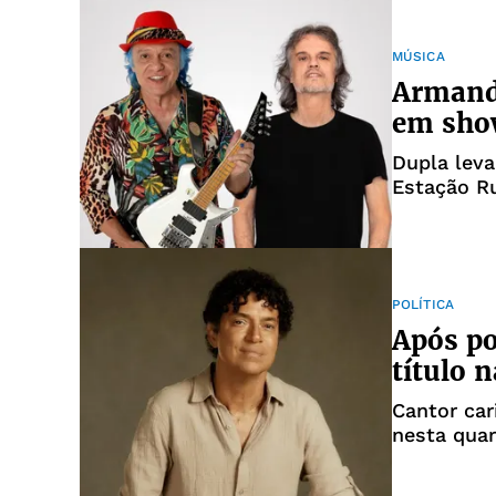
MÚSICA
Armand
em show
Dupla leva
Estação R
marcada p
musical
POLÍTICA
Após po
título 
Cantor car
nesta quar