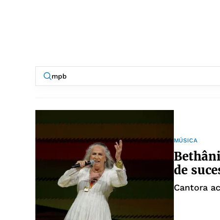
MÚSICA
Bethâni
de suce
Cantora ac