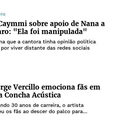
NTO
Caymmi sobre apoio de Nana a
ro: "Ela foi manipulada"
ma que a cantora tinha opinião política
l por viver distante das redes sociais
orge Vercillo emociona fãs em
a Concha Acústica
o 30 anos de carreira, o artista
u os fãs ao descer do palco para
tá-los de perto