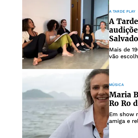
A TARDE PLAY
A Tarde
audiçõe
Salvado
Mais de 19
vão escolh
MPB
MÚSICA
Maria 
Ro Ro d
Em show no
amiga e r