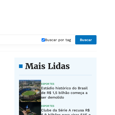
Buscar por tag
Buscar
Mais Lidas
ESPORTES
Estádio histórico do Brasil
de R$ 1,5 bilhão começa a
ser demolido
ESPORTES
Clube da Série A recusa R$
6,9 bilhões para virar SAF e