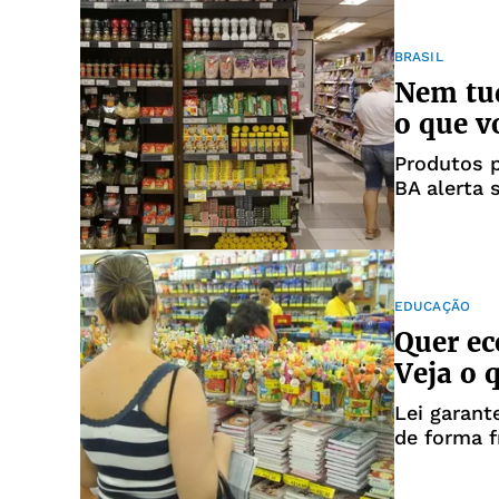
BRASIL
Nem tud
o que v
Produtos 
BA alerta 
EDUCAÇÃO
Quer ec
Veja o 
Lei garant
de forma f