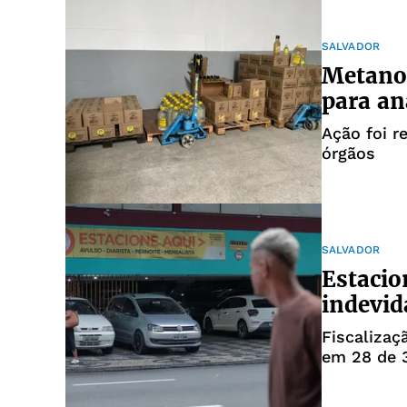
SALVADOR
Metanol
para an
Ação foi r
órgãos
SALVADOR
Estaci
indevi
Fiscalizaç
em 28 de 3