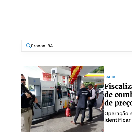
BAHIA
Fiscali
de comb
de preç
Operação 
identifica