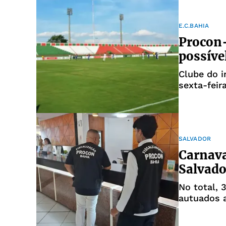
E.C.BAHIA
Procon-
possíve
Clube do i
sexta-feira
SALVADOR
Carnava
Salvado
No total, 
autuados a