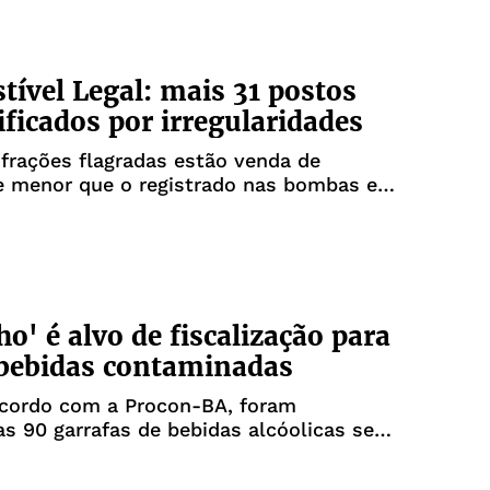
ível Legal: mais 31 postos
ificados por irregularidades
nfrações flagradas estão venda de
e menor que o registrado nas bombas e
ia não informada
ho' é alvo de fiscalização para
bebidas contaminadas
acordo com a Procon-BA, foram
s 90 garrafas de bebidas alcóolicas sem
ão da MAPA