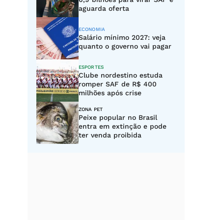
aguarda oferta
ECONOMIA
Salário mínimo 2027: veja
quanto o governo vai pagar
ESPORTES
Clube nordestino estuda
romper SAF de R$ 400
milhões após crise
ZONA PET
Peixe popular no Brasil
entra em extinção e pode
ter venda proibida