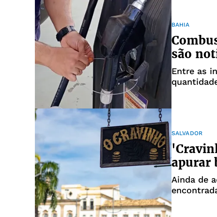
BAHIA
Combust
são not
Entre as i
quantidad
procedênc
SALVADOR
'Cravin
apurar 
Ainda de 
encontrada
autorizaç