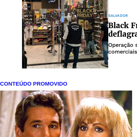
SALVADOR
Black F
deflagr
Operação 
comerciais