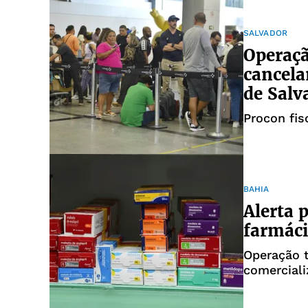
SALVADOR
Operaçã
cancela
de Salv
Procon fis
BAHIA
Alerta 
farmáci
Operação t
comerciali