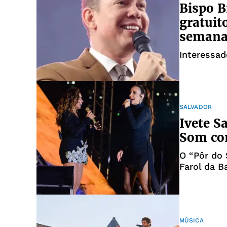
Bispo B
gratuit
seman
Interessad
SALVADOR
Ivete S
Som co
O “Pôr do 
Farol da B
MÚSICA