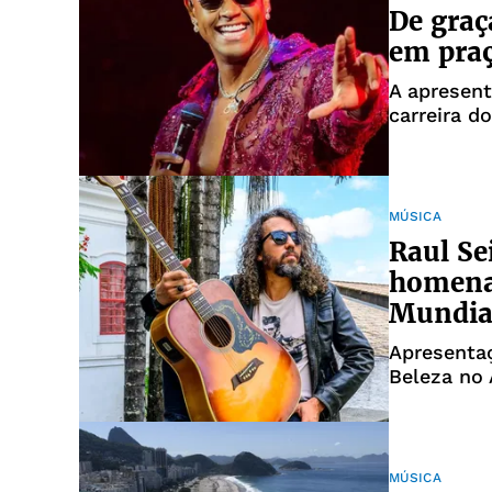
De graç
em praç
A apresent
carreira do
MÚSICA
Raul Se
homenag
Mundia
Apresentaç
Beleza no 
entrada gr
MÚSICA