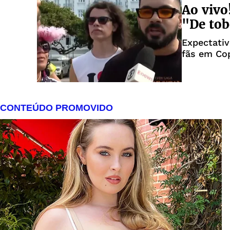
Ao vivo
"De tob
Expectativ
fãs em Cop
3