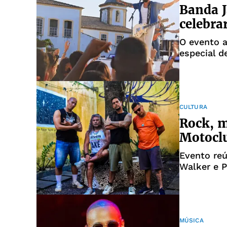
Banda J
celebra
O evento 
especial d
CULTURA
Rock, m
Motoclu
Evento reú
Walker e P
cultura d
MÚSICA