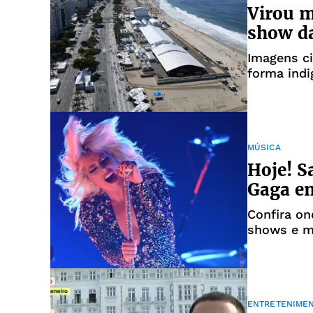
Virou 
show da
Imagens ci
forma ind
MÚSICA
Hoje! S
Gaga e
Confira on
shows e m
ENTRETENIME