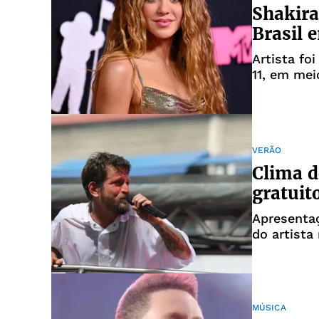
Shakira
Brasil 
Artista fo
11, em mei
VERÃO
Clima d
gratuit
Apresentaç
do artista
MÚSICA