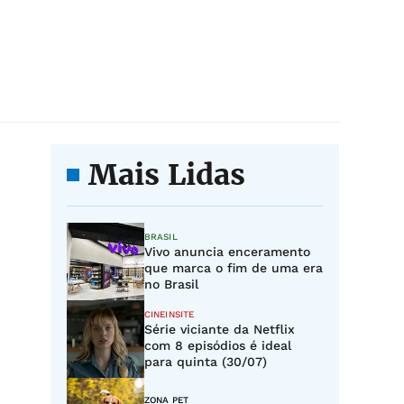
"
Mais Lidas
BRASIL
Vivo anuncia enceramento
que marca o fim de uma era
no Brasil
CINEINSITE
Série viciante da Netflix
com 8 episódios é ideal
para quinta (30/07)
ZONA PET