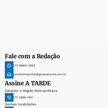
Fale com a Redação
(71) 99601-0020
jornalismoportal@grupoatarde.com.br
Assine
A TARDE
Salvador e Região Metropolitana
(71) 2886-1613
Demais localidades