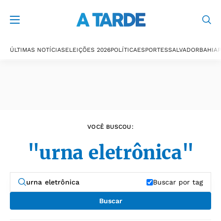
Últimas notícias
ÚLTIMAS NOTÍCIAS
ELEIÇÕES 2026
POLÍTICA
ESPORTES
SALVADOR
BAHIA
P
VOCÊ BUSCOU:
"urna eletrônica"
Buscar por tag
Buscar