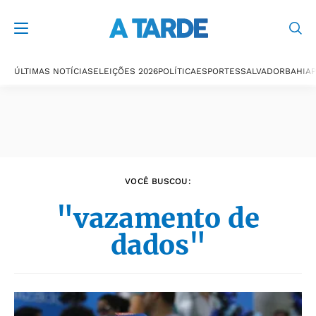
Últimas notícias
ÚLTIMAS NOTÍCIAS
ELEIÇÕES 2026
POLÍTICA
ESPORTES
SALVADOR
BAHIA
P
VOCÊ BUSCOU:
"vazamento de
dados"