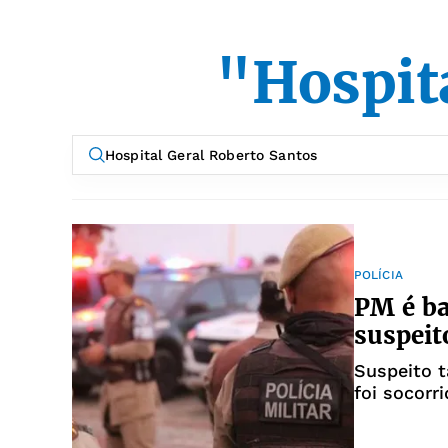
"Hospit
POLÍCIA
PM é ba
suspeit
Suspeito t
foi socorr