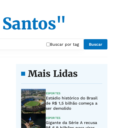
 Santos"
Buscar por tag
Buscar
Mais Lidas
ESPORTES
Estádio histórico do Brasil
de R$ 1,5 bilhão começa a
ser demolido
ESPORTES
Gigante da Série A recusa
R$ 6,9 bilhões para virar