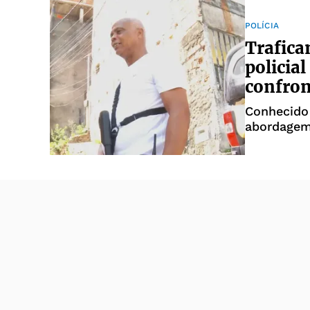
POLÍCIA
Trafica
policia
confro
Conhecido
abordagem 
Civil