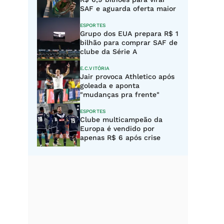
SAF e aguarda oferta maior
ESPORTES
Grupo dos EUA prepara R$ 1
bilhão para comprar SAF de
clube da Série A
E.C.VITÓRIA
Jair provoca Athletico após
goleada e aponta
"mudanças pra frente"
ESPORTES
Clube multicampeão da
Europa é vendido por
apenas R$ 6 após crise