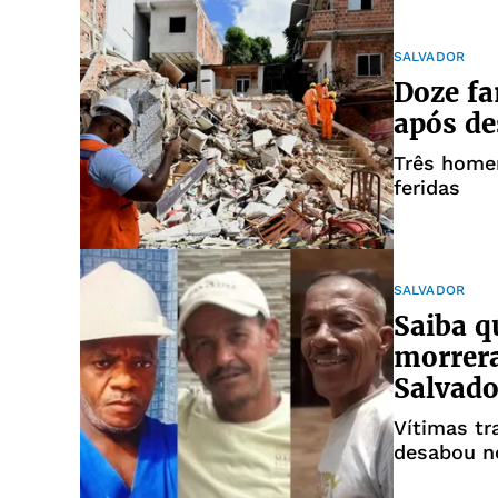
SALVADOR
Doze fa
após d
Três home
feridas
SALVADOR
Saiba 
morrer
Salvado
Vítimas t
desabou n