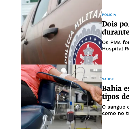
POLÍCIA
Dois po
durante
Os PMs fo
Hospital 
SAÚDE
Bahia e
tipos d
O sangue d
como no t