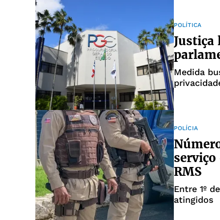
POLÍTICA
Justiça
parlame
Medida bus
privacidad
POLÍCIA
Número 
serviço
RMS
Entre 1º d
atingidos