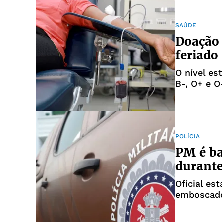
SAÚDE
Doação
feriado
O nível es
B-, O+ e O
POLÍCIA
PM é ba
durante
Oficial es
emboscado