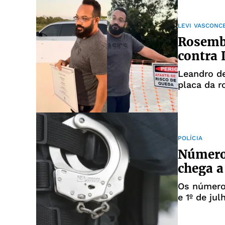
LEVI VASCONC
Rosembe
contra 
Leandro de
placa da r
POLÍCIA
Número
chega a
Os números
e 1º de jul