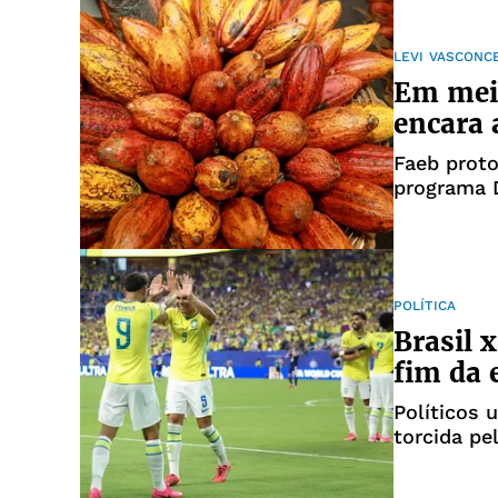
LEVI VASCONC
Em meio 
encara 
Faeb proto
programa 
POLÍTICA
Brasil 
fim da 
Políticos 
torcida pe