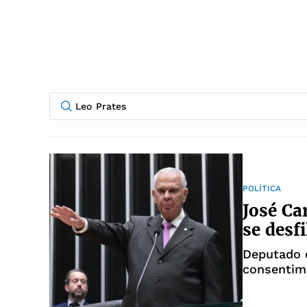
POLÍTICA
José Ca
se desfi
Deputado d
consentim