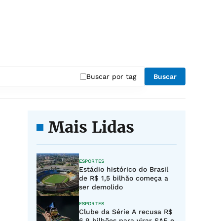
Buscar por tag
Buscar
Mais Lidas
ESPORTES
Estádio histórico do Brasil
de R$ 1,5 bilhão começa a
ser demolido
ESPORTES
Clube da Série A recusa R$
6,9 bilhões para virar SAF e