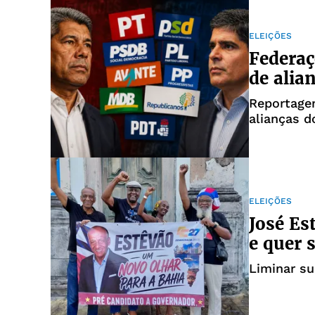
ELEIÇÕES
Federaç
de alia
Reportagem
alianças d
ELEIÇÕES
José Es
e quer 
Liminar su