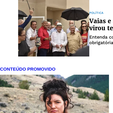
POLÍTICA
Vaias e
virou t
Entenda c
obrigatóri