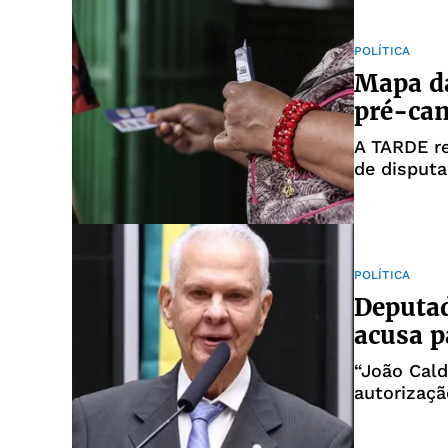
POLÍTICA
Mapa da
pré-can
A TARDE r
de disputa
POLÍTICA
Deputad
acusa p
“João Cald
autorizaçã