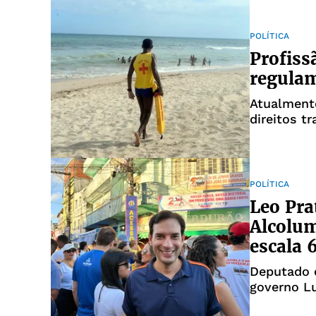
POLÍTICA
Profiss
regula
Atualment
direitos tr
POLÍTICA
Leo Pra
Alcolum
escala 
Deputado é
governo L