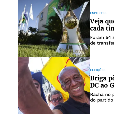
ESPORTES
Veja q
cada ti
Foram 54 s
de transf
ELEIÇÕES
Briga p
DC ao G
Racha no 
do partido