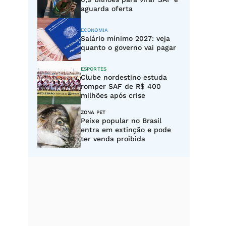
aguarda oferta
ECONOMIA
Salário mínimo 2027: veja
quanto o governo vai pagar
ESPORTES
Clube nordestino estuda
romper SAF de R$ 400
milhões após crise
ZONA PET
Peixe popular no Brasil
entra em extinção e pode
ter venda proibida