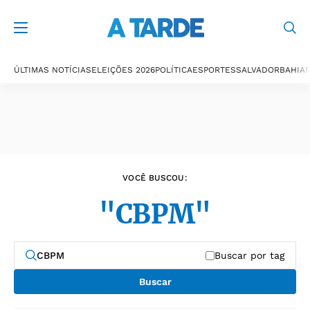
Últimas notícias
ÚLTIMAS NOTÍCIAS
ELEIÇÕES 2026
POLÍTICA
ESPORTES
SALVADOR
BAHIA
P
VOCÊ BUSCOU:
"CBPM"
Buscar por tag
Buscar