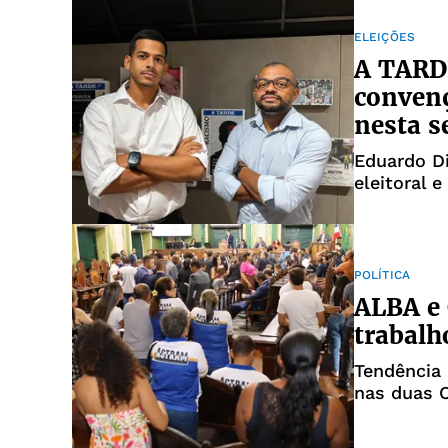
ELEIÇÕES
A TARDE
convenç
nesta s
Eduardo D
eleitoral 
POLÍTICA
ALBA e
trabalh
Tendência 
nas duas C