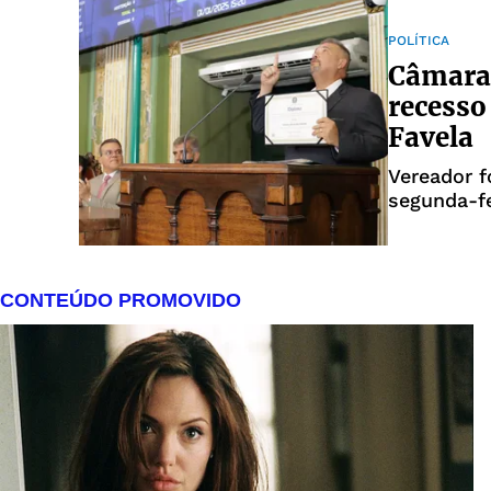
POLÍTICA
Câmara 
recesso
Favela
Vereador f
segunda-fe