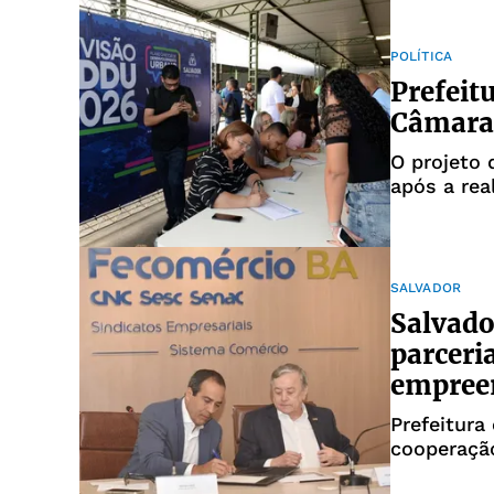
POLÍTICA
Prefeit
Câmara 
O projeto
após a rea
SALVADOR
Salvado
parceri
empree
Prefeitura
cooperação