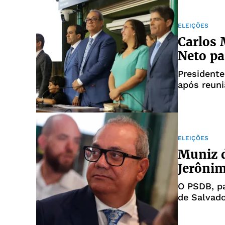
ELEIÇÕES
Carlos 
Neto pa
President
após reun
ELEIÇÕES
Muniz d
Jerôni
O PSDB, pa
de Salvad