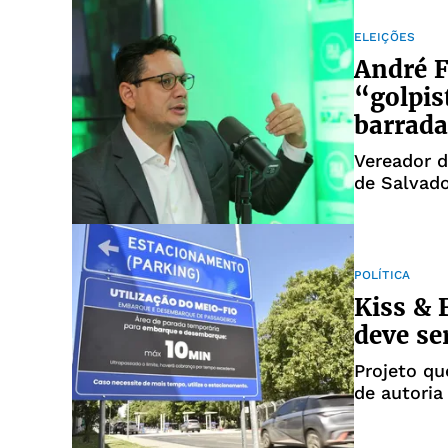
ELEIÇÕES
André F
“golpis
barrada
Vereador 
de Salvado
POLÍTICA
Kiss & 
deve se
Projeto qu
de autoria