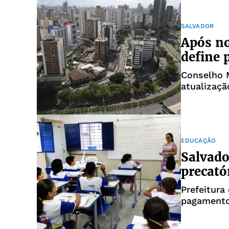
SALVADOR
Após no
define
Conselho M
atualizaçã
EDUCAÇÃO
Salvado
precató
Prefeitura
pagamento