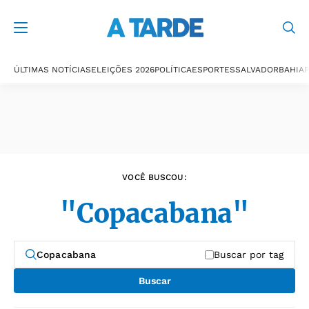
Últimas notícias
ÚLTIMAS NOTÍCIAS
ELEIÇÕES 2026
POLÍTICA
ESPORTES
SALVADOR
BAHIA
P
VOCÊ BUSCOU:
"Copacabana"
Buscar por tag
Buscar