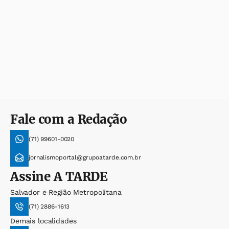
Fale com a Redação
(71) 99601-0020
jornalismoportal@grupoatarde.com.br
Assine
A TARDE
Salvador e Região Metropolitana
(71) 2886-1613
Demais localidades