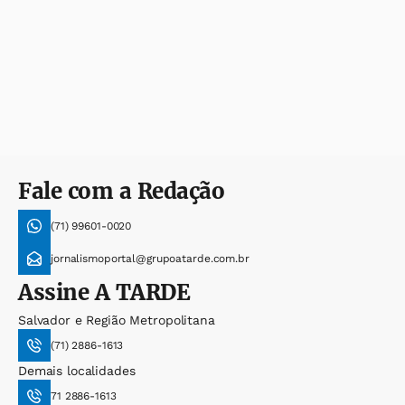
Fale com a Redação
(71) 99601-0020
jornalismoportal@grupoatarde.com.br
Assine
A TARDE
Salvador e Região Metropolitana
(71) 2886-1613
Demais localidades
71 2886-1613