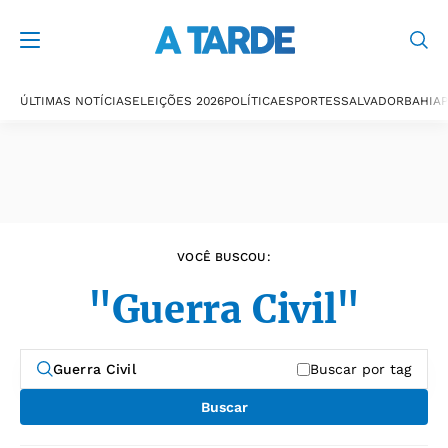
Últimas notícias
ÚLTIMAS NOTÍCIAS
ELEIÇÕES 2026
POLÍTICA
ESPORTES
SALVADOR
BAHIA
P
VOCÊ BUSCOU:
"Guerra Civil"
Buscar por tag
Buscar