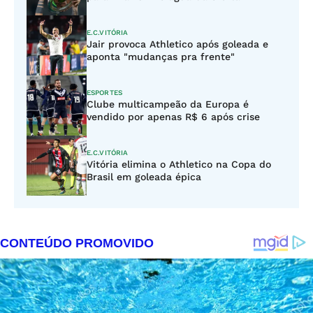
E.C.VITÓRIA
Jair provoca Athletico após goleada e
aponta "mudanças pra frente"
ESPORTES
Clube multicampeão da Europa é
vendido por apenas R$ 6 após crise
E.C.VITÓRIA
Vitória elimina o Athletico na Copa do
Brasil em goleada épica