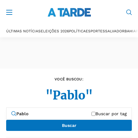
Últimas notícias
ÚLTIMAS NOTÍCIAS
ELEIÇÕES 2026
POLÍTICA
ESPORTES
SALVADOR
BAHIA
P
VOCÊ BUSCOU:
"Pablo"
Buscar por tag
Buscar