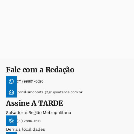
Fale com a Redação
(71) 99601-0020
jornalismoportal@grupoatarde.com.br
Assine
A TARDE
Salvador e Região Metropolitana
(71) 2886-1613
Demais localidades