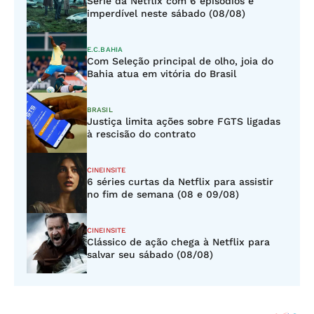
Série da Netflix com 6 episódios é
imperdível neste sábado (08/08)
E.C.BAHIA
Com Seleção principal de olho, joia do
Bahia atua em vitória do Brasil
BRASIL
Justiça limita ações sobre FGTS ligadas
à rescisão do contrato
CINEINSITE
6 séries curtas da Netflix para assistir
no fim de semana (08 e 09/08)
CINEINSITE
Clássico de ação chega à Netflix para
salvar seu sábado (08/08)