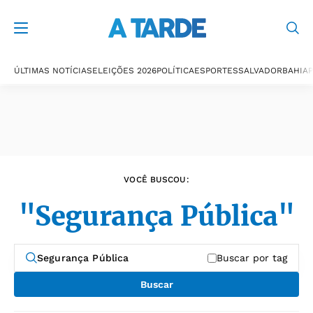
Últimas notícias
ÚLTIMAS NOTÍCIAS
ELEIÇÕES 2026
POLÍTICA
ESPORTES
SALVADOR
BAHIA
P
VOCÊ BUSCOU:
"Segurança Pública"
Buscar por tag
Buscar