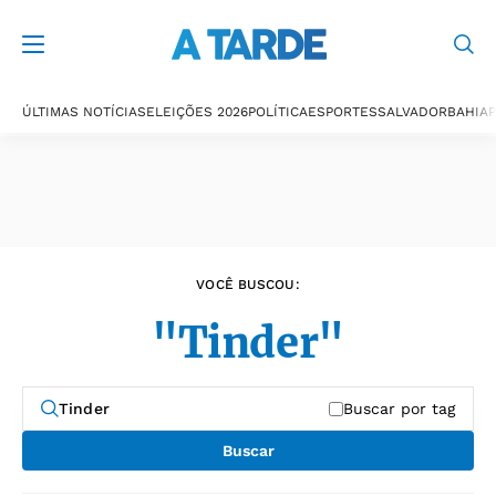
Últimas notícias
ÚLTIMAS NOTÍCIAS
ELEIÇÕES 2026
POLÍTICA
ESPORTES
SALVADOR
BAHIA
P
VOCÊ BUSCOU:
"Tinder"
Buscar por tag
Buscar