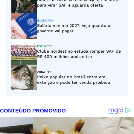
para virar SAF e aguarda oferta
ECONOMIA
Salário mínimo 2027: veja quanto o
governo vai pagar
ESPORTES
Clube nordestino estuda romper SAF de
R$ 400 milhões após crise
ZONA PET
Peixe popular no Brasil entra em
extinção e pode ter venda proibida