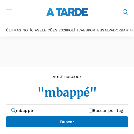
Últimas notícias
ÚLTIMAS NOTÍCIAS
ELEIÇÕES 2026
POLÍTICA
ESPORTES
SALVADOR
BAHIA
P
VOCÊ BUSCOU:
"mbappé"
Buscar por tag
Buscar