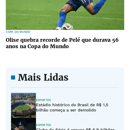
COPA DO MUNDO
Olise quebra recorde de Pelé que durava 56
anos na Copa do Mundo
Mais Lidas
ESPORTES
Estádio histórico do Brasil de R$ 1,5
bilhão começa a ser demolido
ESPORTES
Clube da Série A recusa R$ 6,9 bilhões