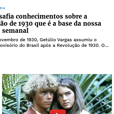
do um manda
RIA
safia conhecimentos sobre a
ão de 1930 que é a base da nossa
a semanal
ovembro de 1930, Getúlio Vargas assumiu o
ovisório do Brasil após a Revolução de 1930. O
político-militar insurgiu-se contra o governo de
 Luís que foi deposto da presidência em 24 de
 levante marcou a rupt