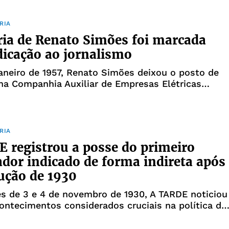
 destaque à publicação de esp
RIA
ria de Renato Simões foi marcada
dicação ao jornalismo
aneiro de 1957, Renato Simões deixou o posto de
a Companhia Auxiliar de Empresas Elétricas
s no Rio de Janeiro. Somando-se ao período em qu
 como auxiliar no mesmo departamento foram 11
presa. Ali, o direi
RIA
 registrou a posse do primeiro
dor indicado de forma indireta após
ução de 1930
s de 3 e 4 de novembro de 1930, A TARDE noticiou
ntecimentos considerados cruciais na política do
temporâneo: o início do primeiro governo de Getúli
 publicações trouxeram o programa do que era