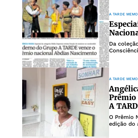
quatro dia
A TARDE MEMO
Especia
Naciona
Da coleção
Consciênci
ganharam 
direcionad
étnico raci
A TARDE MEMO
Angélic
Prêmio 
A TARD
O Prêmio N
edição do 
dendê, pub
jornalismo