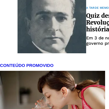
considera
A TARDE MEMO
Quiz de
Revoluç
históri
Em 3 de n
governo pr
movimento 
Washington
outubro. O