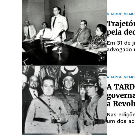
edições dá
A TARDE MEMO
Trajetó
pela de
Em 31 de j
advogado n
Brasileira
trabalhou
anos na em
A TARDE MEMO
A TARDE
governa
a Revol
Nas ediçõe
um dos aco
Brasil con
Vargas. As