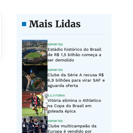
Mais Lidas
ESPORTES
Estádio histórico do Brasil
de R$ 1,5 bilhão começa a
ser demolido
ESPORTES
Clube da Série A recusa R$
6,9 bilhões para virar SAF e
aguarda oferta
E.C.VITÓRIA
Vitória elimina o Athletico
na Copa do Brasil em
goleada épica
ESPORTES
Clube multicampeão da
Europa é vendido por