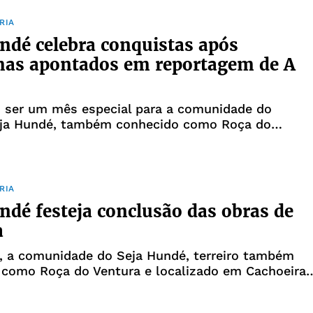
RIA
ndé celebra conquistas após
mas apontados em reportagem de A
i ser um mês especial para a comunidade do
Seja Hundé, também conhecido como Roça do
 localizado no município de Cachoeira, a 115
s de Salvador. De nação, termo utilizado para
herança seguida por uma casa,
RIA
ndé festeja conclusão das obras de
a
, a comunidade do Seja Hundé, terreiro também
 como Roça do Ventura e localizado em Cachoeira,
rar as obras de reforma nos espaços construídos
ritório. No dia 2 haverá uma cerimônia religiosa e