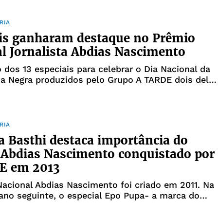
s depois, d
RIA
is ganharam destaque no Prêmio
l Jornalista Abdias Nascimento
 dos 13 especiais para celebrar o Dia Nacional da
a Negra produzidos pelo Grupo A TARDE dois dele
destaque no Prêmio Abdias Nascimento, uma ação
a a reconhecer práticas de referência em cobertura
al. Na e
RIA
a Basthi destaca importância do
Abdias Nascimento conquistado por
E em 2013
acional Abdias Nascimento foi criado em 2011. Na
ano seguinte, o especial Epo Pupa- a marca do
licado em A TARDE, foi finalista na categoria
 impreso. Em 2013 o caderno intitulado Os homen