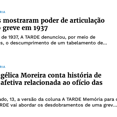
m os Deuses pra
RIA
s mostraram poder de articulação
 greve em 1937
 de 1937, A TARDE denunciou, por meio de
ns, o descumprimento de um tabelamento de
abelecido pelop oder público municipal. Café, pão,
xe e fressuras, denominação para um conjunto de
boi, como as vísceras, t
RIA
gélica Moreira conta história de
afetiva relacionada ao ofício das
do, 13, a versão da coluna A TARDE Memória para 
TARDE vai abordar os desdobramentos de uma greve
pelas fateiras em 1937. O movimento foi
o por A TARDE nas edições de 14 e 15 de janeiro