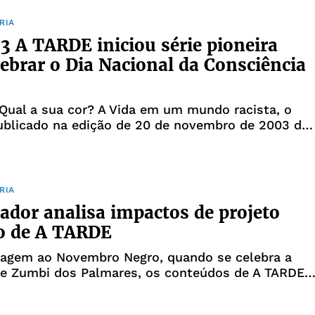
o. O ofício de fate
RIA
 A TARDE iniciou série pioneira
lebrar o Dia Nacional da Consciência
 Qual a sua cor? A Vida em um mundo racista, o
ublicado na edição de 20 de novembro de 2003 de
iciou a trajetória de uma experiência pioneira em
comercial: a elaboração de conteúdo especializado
tões étnic
RIA
ador analisa impactos de projeto
o de A TARDE
gem ao Novembro Negro, quando se celebra a
e Zumbi dos Palmares, os conteúdos de A TARDE
o destacar temas relacionados à luta por
da população afro-brasileira. A primeira destas