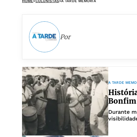
HOME
>
COLUNISTAS
>
A TARDE MEMORIA
Por
A TARDE MEMO
Históri
Bonfim
Durante mu
visibilida