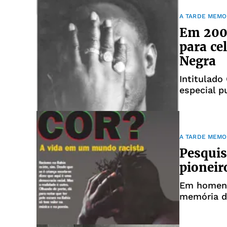
daquele an
A TARDE MEMO
Em 2003
para ce
Negra
Intitulado
especial p
A TARDE in
um jornal 
sobre ques
A TARDE MEMO
Pesquis
pioneir
Em homena
memória d
Memória vã
cidadania 