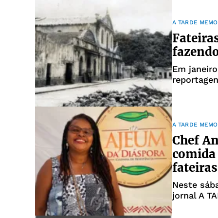
que chama
A TARDE MEMO
Fateira
fazendo
Em janeiro
reportage
preços est
carne, pei
partes do 
A TARDE MEMO
Chef An
comida 
fateiras
Neste sába
jornal A 
realizada 
acompanhad