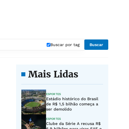
Buscar por tag
Buscar
Mais Lidas
ESPORTES
Estádio histórico do Brasil
de R$ 1,5 bilhão começa a
ser demolido
ESPORTES
Clube da Série A recusa R$
6,9 bilhões para virar SAF e