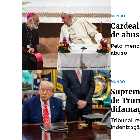
MUNDO
Cardeal
de abus
Pelo meno
abuso
MUNDO
Suprem
de Trum
difama
Tribunal r
indenizaçã