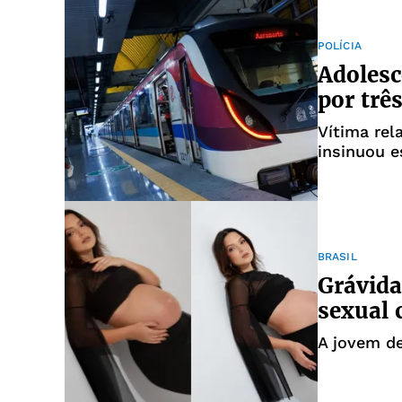
POLÍCIA
Adolesc
por trê
Vítima re
insinuou e
BRASIL
Grávida
sexual 
A jovem de