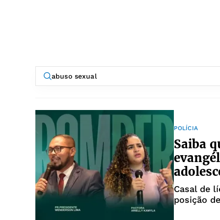
POLÍCIA
Saiba q
evangél
adolesc
Casal de l
posição de