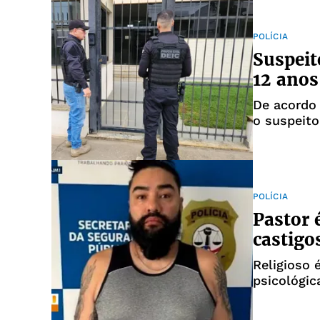
POLÍCIA
Suspeit
12 anos
De acordo 
o suspeit
patrimôni
POLÍCIA
Pastor 
castigos
Religioso 
psicológic