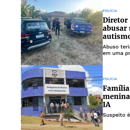
POLÍCIA
Diretor
abusar
autism
Abuso teri
em uma pr
POLÍCIA
Família
menina 
IA
Suspeito é