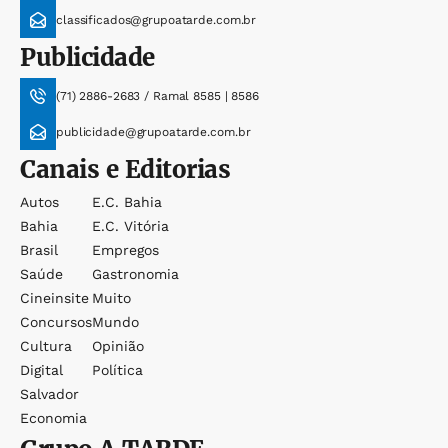
classificados@grupoatarde.com.br
Publicidade
(71) 2886-2683 / Ramal 8585 | 8586
publicidade@grupoatarde.com.br
Canais e Editorias
Autos
E.c. Bahia
Bahia
E.c. Vitória
Brasil
Empregos
Saúde
Gastronomia
Cineinsite
Muito
Concursos
Mundo
Cultura
Opinião
Digital
Política
Salvador
Economia