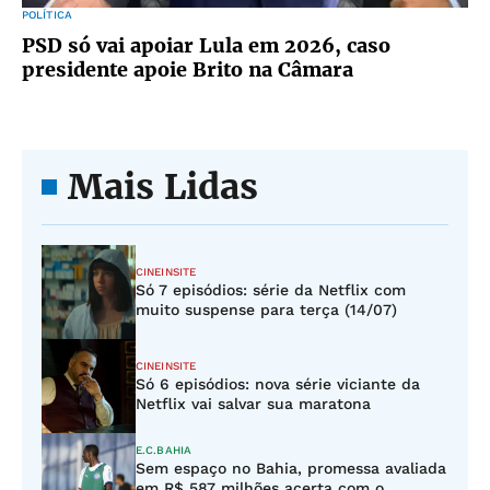
POLÍTICA
PSD só vai apoiar Lula em 2026, caso
presidente apoie Brito na Câmara
Mais Lidas
CINEINSITE
Só 7 episódios: série da Netflix com
muito suspense para terça (14/07)
CINEINSITE
Só 6 episódios: nova série viciante da
Netflix vai salvar sua maratona
E.C.BAHIA
Sem espaço no Bahia, promessa avaliada
em R$ 587 milhões acerta com o