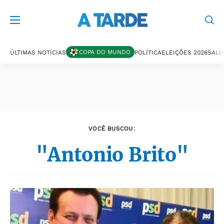
Últimas notícias
COPA DO MUNDO
ÚLTIMAS NOTÍCIAS
POLÍTICA
ELEIÇÕES 2026
SALV
VOCÊ BUSCOU:
"Antonio Brito"