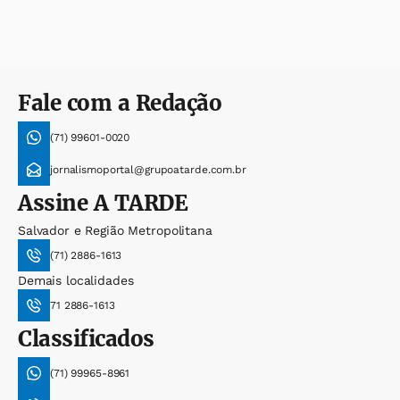
Fale com a Redação
(71) 99601-0020
jornalismoportal@grupoatarde.com.br
Assine
A TARDE
Salvador e Região Metropolitana
(71) 2886-1613
Demais localidades
71 2886-1613
Classificados
(71) 99965-8961