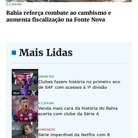
E.C.BAHIA
Bahia reforça combate ao cambismo e
aumenta fiscalização na Fonte Nova
Mais Lidas
ESPORTES
Clubes fazem história no primeiro ano
de SAF com acessos à 1ª divisão
E.C.BAHIA
Venda mais cara da história do Bahia
acerta com clube da Série A
CINEINSITE
Série imperdível da Netflix com 8