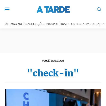
Últimas notícias
ÚLTIMAS NOTÍCIAS
ELEIÇÕES 2026
POLÍTICA
ESPORTES
SALVADOR
BAHIA
P
VOCÊ BUSCOU:
"check-in"