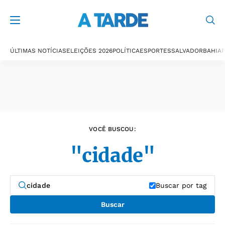
Últimas notícias
ÚLTIMAS NOTÍCIAS
ELEIÇÕES 2026
POLÍTICA
ESPORTES
SALVADOR
BAHIA
P
VOCÊ BUSCOU:
"cidade"
Buscar por tag
Buscar