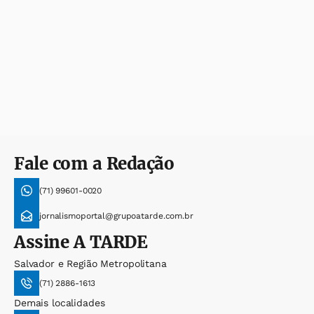
Fale com a Redação
(71) 99601-0020
jornalismoportal@grupoatarde.com.br
Assine
A TARDE
Salvador e Região Metropolitana
(71) 2886-1613
Demais localidades