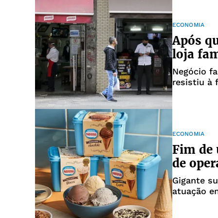
ECONOMIA
Após qu
loja fam
Negócio fa
resistiu à
ECONOMIA
Fim de 
de oper
Gigante su
atuação em