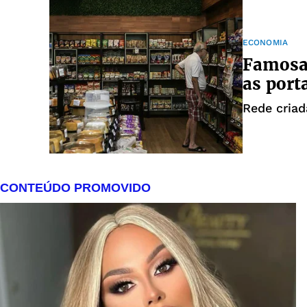
ECONOMIA
Famosa 
as port
Rede criad