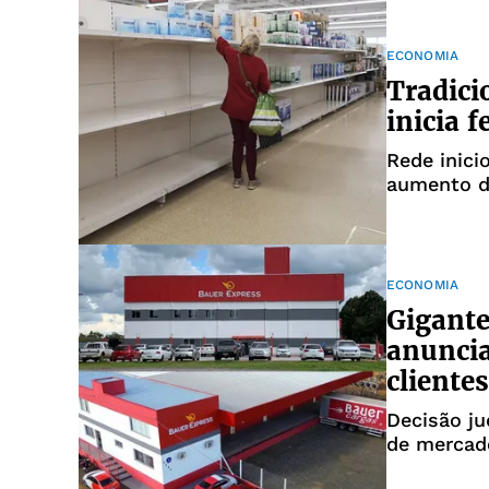
ECONOMIA
Tradici
inicia 
Rede inici
aumento d
ECONOMIA
Gigante
anuncia
clientes
Decisão ju
de mercad