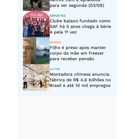
para ver segunda (03/08)
ESPORTES
Clube baiano fundado como
SAF há 5 anos chega à Série
A pela 1ª vez
MUNDO
Filho é preso após manter
corpo da mãe em freezer
para receber pensão
AUTOS
Montadora chinesa anuncia
fábrica de R$ 4,6 bilhões no
Brasil e até 10 mil empregos