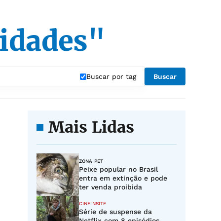
vidades"
Buscar por tag
Buscar
Mais Lidas
ZONA PET
Peixe popular no Brasil
entra em extinção e pode
ter venda proibida
CINEINSITE
Série de suspense da
Netflix com 8 episódios