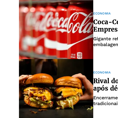
ECONOMIA
Coca-Co
Empres
Gigante re
embalagen
no consu
ECONOMIA
Rival d
após d
Encerrame
tradiciona