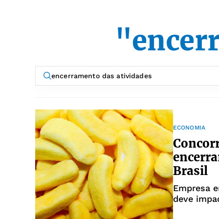
"encerr
ECONOMIA
Concorr
encerra
Brasil
Empresa e
deve impac