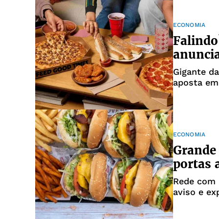
ECONOMIA
Falindo
anunci
Gigante da
aposta em 
ECONOMIA
Grande 
portas 
Rede com 
aviso e ex