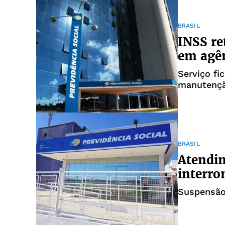
BRASIL
INSS re
em agên
Serviço fi
manutençã
BRASIL
Atendim
interro
Suspensão