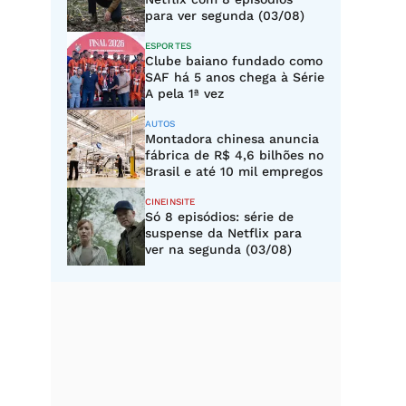
para ver segunda (03/08)
ESPORTES
Clube baiano fundado como
SAF há 5 anos chega à Série
A pela 1ª vez
AUTOS
Montadora chinesa anuncia
fábrica de R$ 4,6 bilhões no
Brasil e até 10 mil empregos
CINEINSITE
Só 8 episódios: série de
suspense da Netflix para
ver na segunda (03/08)