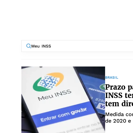
BRASIL
Prazo p
INSS te
tem dir
Medida co
de 2020 e