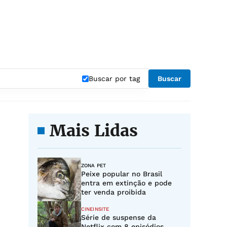
Buscar por tag
Buscar
Mais Lidas
ZONA PET
Peixe popular no Brasil
entra em extinção e pode
ter venda proibida
CINEINSITE
Série de suspense da
Netflix com 8 episódios