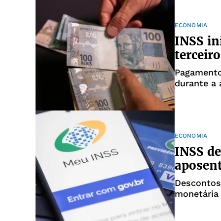
ECONOMIA
INSS in
terceir
Pagamento 
durante a 
ECONOMIA
INSS de
aposen
Descontos 
monetária