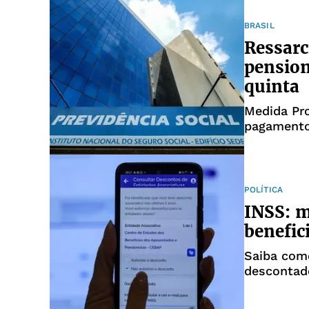
BRASIL
Ressarc
pension
quinta
Medida Pro
pagamento
entidades
POLÍTICA
INSS: m
benefic
Saiba como
descontad