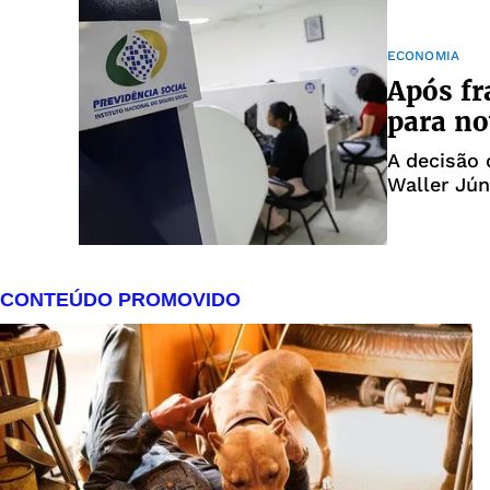
ECONOMIA
Após fr
para n
A decisão 
Waller Jún