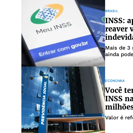
BRASIL
INSS: 
reaver 
indevi
Mais de 3 
ainda pod
ECONOMIA
Você te
INSS na
milhõe
Valor é re