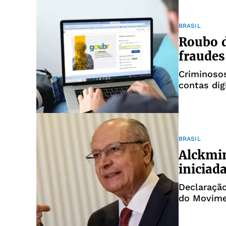
BRASIL
Roubo d
fraudes
Criminosos
contas dig
Central
BRASIL
Alckmin
iniciad
Declaração
do Movime
(MST)