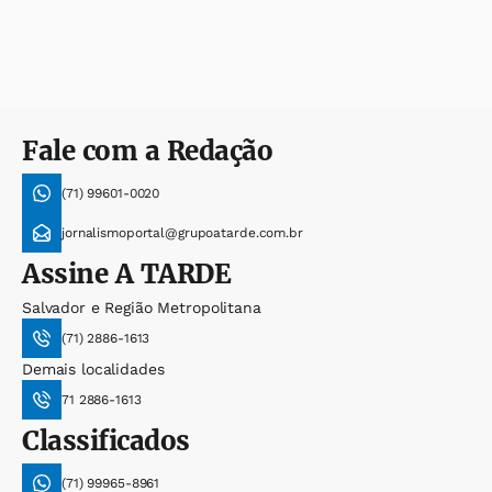
Fale com a Redação
(71) 99601-0020
jornalismoportal@grupoatarde.com.br
Assine
A TARDE
Salvador e Região Metropolitana
(71) 2886-1613
Demais localidades
71 2886-1613
Classificados
(71) 99965-8961