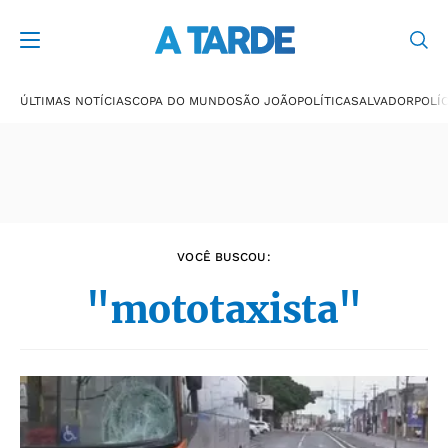
Últimas notícias
ÚLTIMAS NOTÍCIAS
COPA DO MUNDO
SÃO JOÃO
POLÍTICA
SALVADOR
POLÍC
VOCÊ BUSCOU:
"mototaxista"