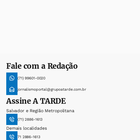
Fale com a Redação
(71) 99601-0020
jornalismoportal@grupoatarde.com.br
Assine
A TARDE
Salvador e Região Metropolitana
(71) 2886-1613
Demais localidades
71 2886-1613