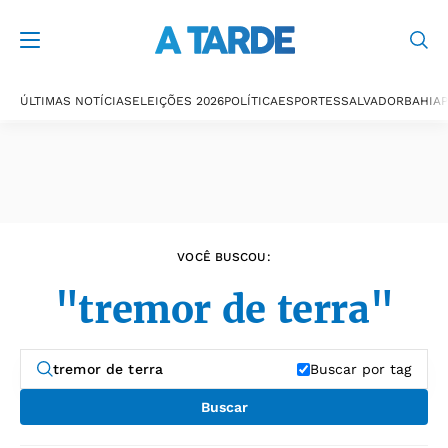
Últimas notícias
ÚLTIMAS NOTÍCIAS
ELEIÇÕES 2026
POLÍTICA
ESPORTES
SALVADOR
BAHIA
P
VOCÊ BUSCOU:
"tremor de terra"
Buscar por tag
Buscar