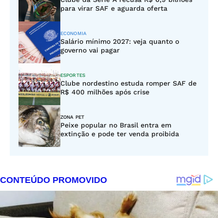
para virar SAF e aguarda oferta
ECONOMIA
Salário mínimo 2027: veja quanto o
governo vai pagar
ESPORTES
Clube nordestino estuda romper SAF de
R$ 400 milhões após crise
ZONA PET
Peixe popular no Brasil entra em
extinção e pode ter venda proibida