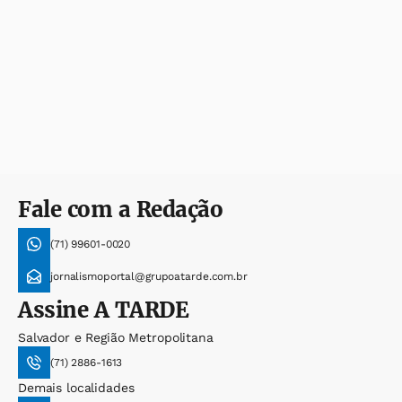
Fale com a Redação
(71) 99601-0020
jornalismoportal@grupoatarde.com.br
Assine
A TARDE
Salvador e Região Metropolitana
(71) 2886-1613
Demais localidades