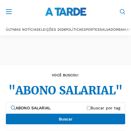
Últimas notícias
ÚLTIMAS NOTÍCIAS
ELEIÇÕES 2026
POLÍTICA
ESPORTES
SALVADOR
BAHIA
P
VOCÊ BUSCOU:
"ABONO SALARIAL"
Buscar por tag
Buscar