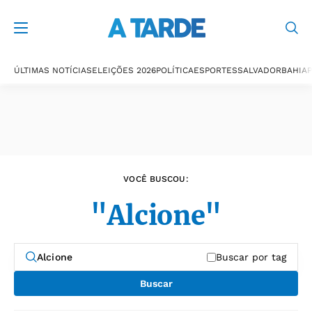
Últimas notícias
ÚLTIMAS NOTÍCIAS
ELEIÇÕES 2026
POLÍTICA
ESPORTES
SALVADOR
BAHIA
P
VOCÊ BUSCOU:
"Alcione"
Buscar por tag
Buscar