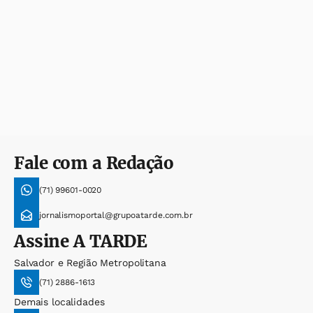
Fale com a Redação
(71) 99601-0020
jornalismoportal@grupoatarde.com.br
Assine
A TARDE
Salvador e Região Metropolitana
(71) 2886-1613
Demais localidades